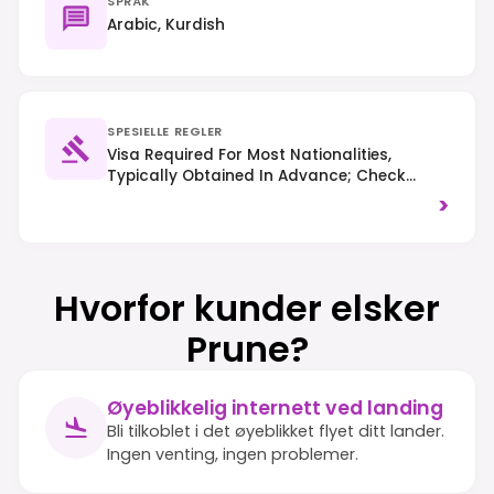
SPRÅK
Arabic, Kurdish
SPESIELLE REGLER
Visa Required For Most Nationalities,
Typically Obtained In Advance; Check
Specific Requirements For The Kurdistan
>
Region. Adherence To Conservative Dress
Codes And Respect For Local Customs Is
Essential. Travelers Should Consult Their
Government's Latest Travel Advisories Due
Hvorfor kunder elsker
To Ongoing Security Concerns.
Prune?
Øyeblikkelig internett ved landing
Bli tilkoblet i det øyeblikket flyet ditt lander.
Ingen venting, ingen problemer.