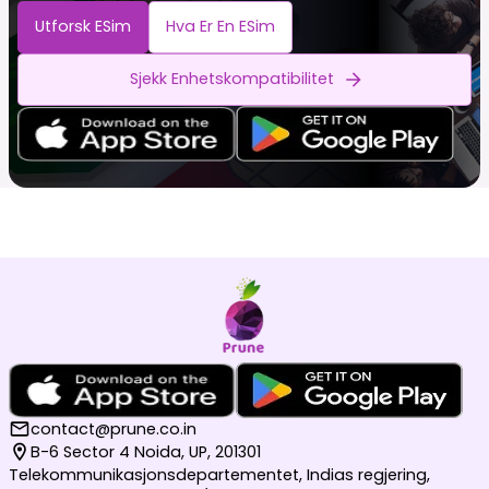
Utforsk ESim
Hva Er En ESim
Sjekk Enhetskompatibilitet
contact@prune.co.in
B-6 Sector 4 Noida, UP, 201301
Telekommunikasjonsdepartementet, Indias regjering,