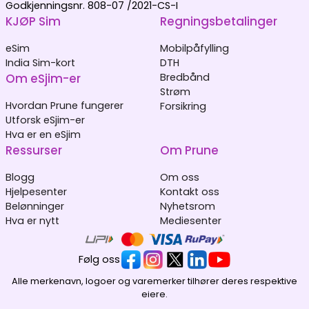
Godkjenningsnr. 808-07 /2021-CS-I
KJØP Sim
Regningsbetalinger
eSim
Mobilpåfylling
India Sim-kort
DTH
Om eSjim-er
Bredbånd
Strøm
Hvordan Prune fungerer
Forsikring
Utforsk eSjim-er
Hva er en eSjim
Ressurser
Om Prune
Blogg
Om oss
Hjelpesenter
Kontakt oss
Belønninger
Nyhetsrom
Hva er nytt
Mediesenter
Følg oss
Alle merkenavn, logoer og varemerker tilhører deres respektive
eiere.