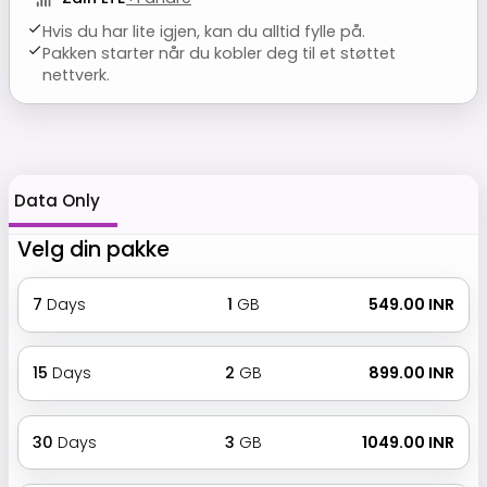
Hvis du har lite igjen, kan du alltid fylle på.
Pakken starter når du kobler deg til et støttet
nettverk.
Data Only
Velg din pakke
7
Days
1
GB
₹ 549.00 INR
15
Days
2
GB
₹ 899.00 INR
30
Days
3
GB
₹ 1049.00 INR