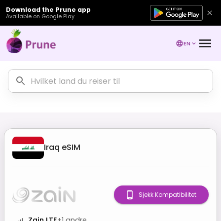
Download the Prune app
Available on Google Play
EN
Iraq
eSIM
Sjekk Kompatibilitet
Zain LTE
+
1
andre