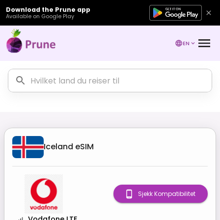
Download the Prune app
Available on Google Play
EN
Iceland
eSIM
Sjekk Kompatibilitet
Vodafone LTE