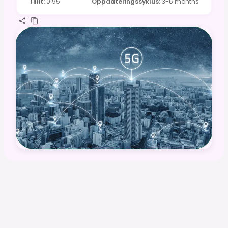
Tillit
:
0.95
Oppdateringssyklus
:
3-6 months