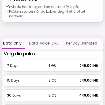
Hvis du har lite igjen, kan du alltid fylle på.
Pakken starter når du kobler deg til et støttet
nettverk.
Data Only
Data-Voice-SMS
Per Day Unlimited
Velg din pakke
7
Days
1
GB
₹ 249.00 INR
15
Days
2
GB
₹ 349.00 INR
30
Days
3
GB
₹ 449.00 INR