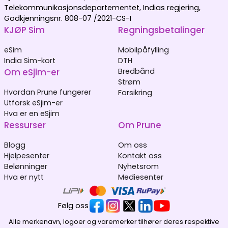
Telekommunikasjonsdepartementet, Indias regjering,
Godkjenningsnr. 808-07 /2021-CS-I
KJØP Sim
Regningsbetalinger
eSim
Mobilpåfylling
India Sim-kort
DTH
Om eSjim-er
Bredbånd
Strøm
Hvordan Prune fungerer
Forsikring
Utforsk eSjim-er
Hva er en eSjim
Ressurser
Om Prune
Blogg
Om oss
Hjelpesenter
Kontakt oss
Belønninger
Nyhetsrom
Hva er nytt
Mediesenter
Følg oss
Alle merkenavn, logoer og varemerker tilhører deres respektive