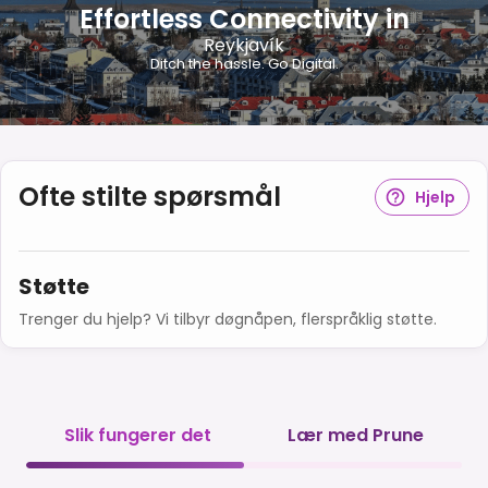
Effortless Connectivity in
Reykjavík
Ditch the hassle. Go Digital.
Ofte stilte spørsmål
Hjelp
Støtte
Trenger du hjelp? Vi tilbyr døgnåpen, flerspråklig støtte.
Slik fungerer det
Lær med Prune