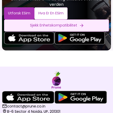
verden
Utforsk ESim
Hva Er En ESim
Sjekk Enhetskompatibilitet
contact@prune.co.in
B-6 Sector 4 Noida, UP, 201301