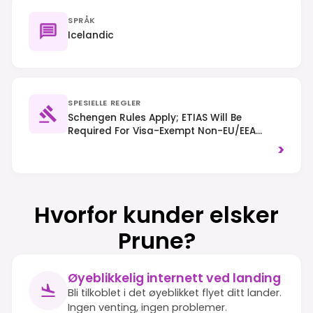
SPRÅK
Icelandic
SPESIELLE REGLER
Schengen Rules Apply; ETIAS Will Be
Required For Visa-Exempt Non-EU/EEA
Citizens From Mid-2025. Drive On The
>
Right-Hand Side Of The Road And Always
Stay On Marked Trails To Protect The
Fragile Environment.
Hvorfor kunder elsker
Prune?
Øyeblikkelig internett ved landing
Bli tilkoblet i det øyeblikket flyet ditt lander.
Ingen venting, ingen problemer.