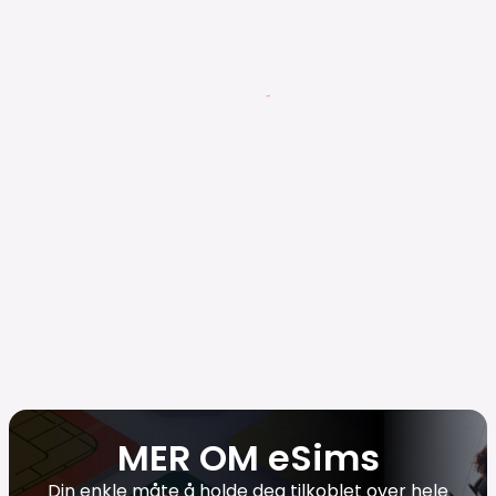
MER OM eSims
Din enkle måte å holde deg tilkoblet over hele