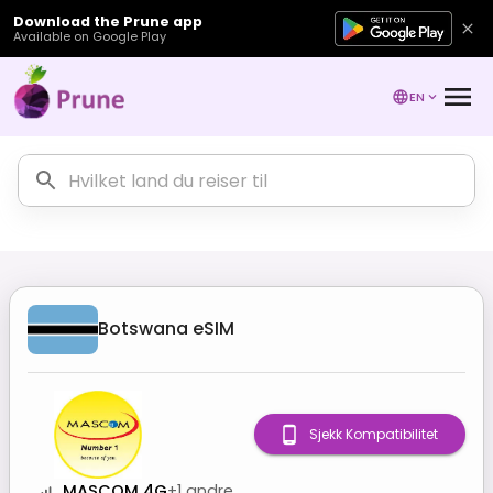
Download the Prune app
Available on Google Play
EN
Botswana
eSIM
Sjekk Kompatibilitet
MASCOM 4G
+
1
andre