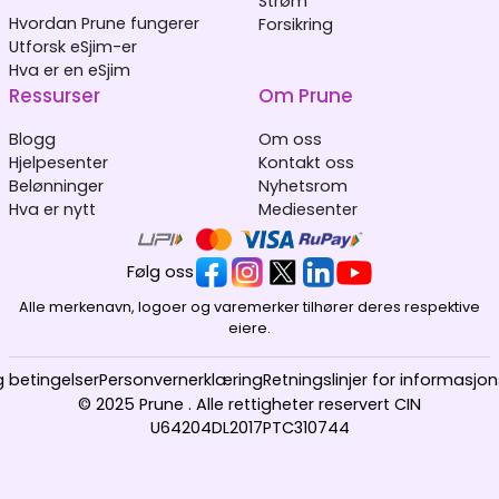
Strøm
Hvordan Prune fungerer
Forsikring
Utforsk eSjim-er
Hva er en eSjim
Ressurser
Om Prune
Blogg
Om oss
Hjelpesenter
Kontakt oss
Belønninger
Nyhetsrom
Hva er nytt
Mediesenter
Følg oss
Alle merkenavn, logoer og varemerker tilhører deres respektive
eiere.
g betingelser
Personvernerklæring
Retningslinjer for informasjo
© 2025 Prune . Alle rettigheter reservert CIN
U64204DL2017PTC310744