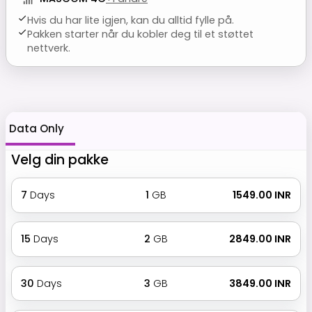
Hvis du har lite igjen, kan du alltid fylle på.
Pakken starter når du kobler deg til et støttet
nettverk.
Data Only
Velg din pakke
7
Days
1
GB
₹ 1549.00 INR
15
Days
2
GB
₹ 2849.00 INR
30
Days
3
GB
₹ 3849.00 INR