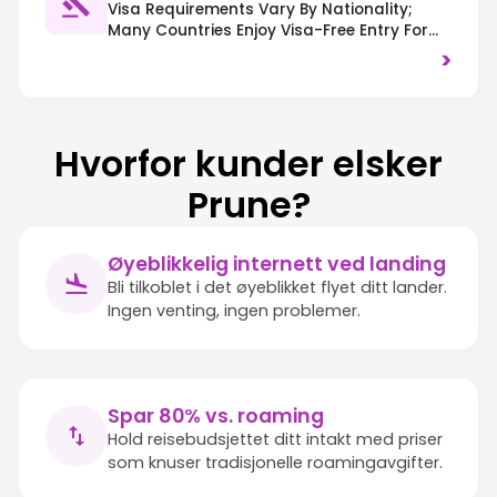
Visa Requirements Vary By Nationality;
Many Countries Enjoy Visa-Free Entry For
Short Stays. Right-Hand Traffic. High Value
>
Is Placed On Conservation And Responsible
Tourism.
Hvorfor kunder elsker
Prune?
Øyeblikkelig internett ved landing
Bli tilkoblet i det øyeblikket flyet ditt lander.
Ingen venting, ingen problemer.
Spar 80% vs. roaming
Hold reisebudsjettet ditt intakt med priser
som knuser tradisjonelle roamingavgifter.