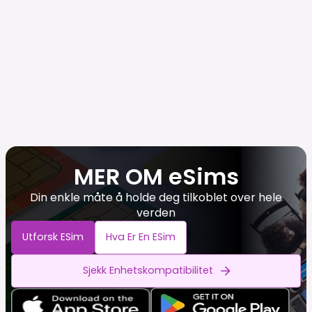
MER OM eSims
Din enkle måte å holde deg tilkoblet over hele
verden
Utforsk ESim
Hva Er En ESim
Sjekk Enhetskompatibilitet