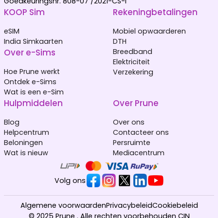
Goedkeuringsnr. 808-07 /2021-CS-I
KOOP Sim
Rekeningbetalingen
eSIM
Mobiel opwaarderen
India Simkaarten
DTH
Over e-Sims
Breedband
Elektriciteit
Hoe Prune werkt
Verzekering
Ontdek e-Sims
Wat is een e-Sim
Hulpmiddelen
Over Prune
Blog
Over ons
Helpcentrum
Contacteer ons
Beloningen
Persruimte
Wat is nieuw
Mediacentrum
Volg ons
Algemene voorwaarden
Privacybeleid
Cookiebeleid
© 2025 Prune . Alle rechten voorbehouden CIN