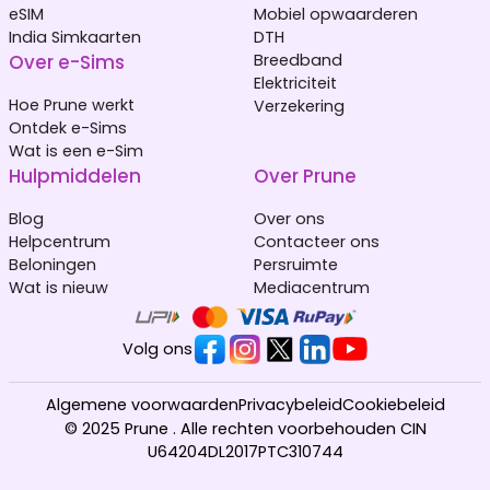
eSIM
Mobiel opwaarderen
India Simkaarten
DTH
Over e-Sims
Breedband
Elektriciteit
Hoe Prune werkt
Verzekering
Ontdek e-Sims
Wat is een e-Sim
Hulpmiddelen
Over Prune
Blog
Over ons
Helpcentrum
Contacteer ons
Beloningen
Persruimte
Wat is nieuw
Mediacentrum
Volg ons
Algemene voorwaarden
Privacybeleid
Cookiebeleid
© 2025 Prune . Alle rechten voorbehouden CIN
U64204DL2017PTC310744