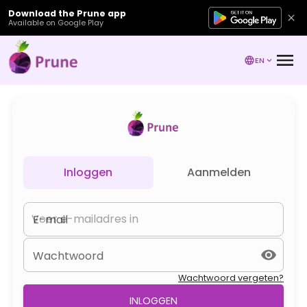
Download the Prune app
Available on Google Play
EN
Inloggen
Aanmelden
E-mail
Wachtwoord
Wachtwoord vergeten?
INLOGGEN