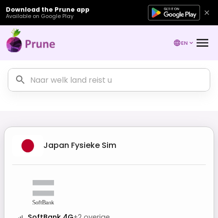
Download the Prune app
Available on Google Play
EN
Japan
Fysieke Sim
SoftBank 4G
+
2
overige