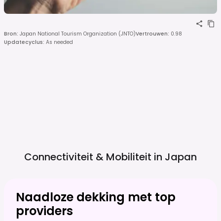
Bron
:
Japan National Tourism Organization (JNTO)
Vertrouwen
:
0.98
Updatecyclus
:
As needed
Connectiviteit & Mobiliteit in
Japan
Naadloze dekking met top
providers