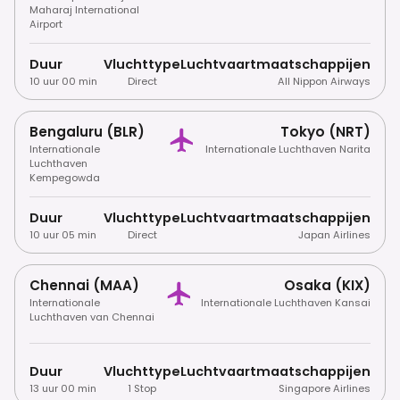
Maharaj International
Airport
Duur
Vluchttype
Luchtvaartmaatschappijen
10 uur 00 min
Direct
All Nippon Airways
Bengaluru (BLR)
Tokyo (NRT)
Internationale
Internationale Luchthaven Narita
Luchthaven
Kempegowda
Duur
Vluchttype
Luchtvaartmaatschappijen
10 uur 05 min
Direct
Japan Airlines
Chennai (MAA)
Osaka (KIX)
Internationale
Internationale Luchthaven Kansai
Luchthaven van Chennai
Duur
Vluchttype
Luchtvaartmaatschappijen
13 uur 00 min
1 Stop
Singapore Airlines