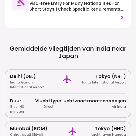
Visa-Free Entry For Many Nationalities For
Short Stays (check Specific Requirements);
No Electronic Travel Authorization
>
Currently Required. Tipping Is Not
Customary; Right-Hand Traffic.
Gemiddelde vliegtijden van India naar
Japan
Delhi (DEL)
Tokyo (NRT)
Indira Gandhi
Narita International Airport
International Airport
Duur
Vluchttype
Luchtvaartmaatschappijen
8 uur 40
Direct
Air India
minuten
Mumbai (BOM)
Tokyo (HND)
Chhatrapati Shivaji
Luchthaven Haneda