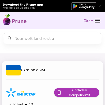
Download the Prune app
Available on Google Play
EN
Ukraine
eSIM
Controleer
Compatibiliteit
Kyivstar 4G