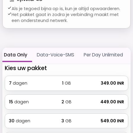
Als je tegoed bijna op is, kun je altijd opwaarderen.
Het pakket gaat in zodra je verbinding maakt met
een ondersteund netwerk.
Data Only
Data-Voice-SMS
Per Day Unlimited
Kies uw pakket
7
dagen
1
GB
₹ 349.00 INR
15
dagen
2
GB
₹ 449.00 INR
30
dagen
3
GB
₹ 549.00 INR