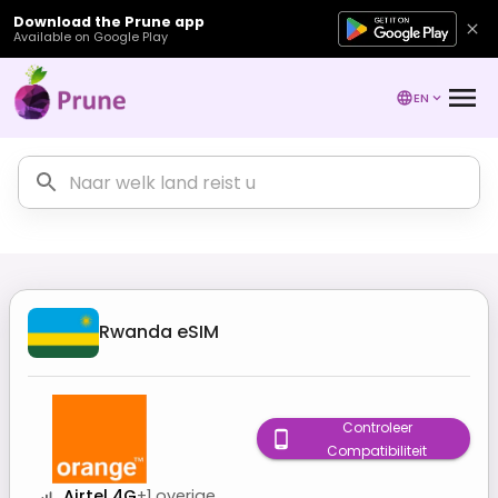
Download the Prune app
Available on Google Play
EN
Rwanda
eSIM
Controleer
Compatibiliteit
Airtel 4G
+
1
overige