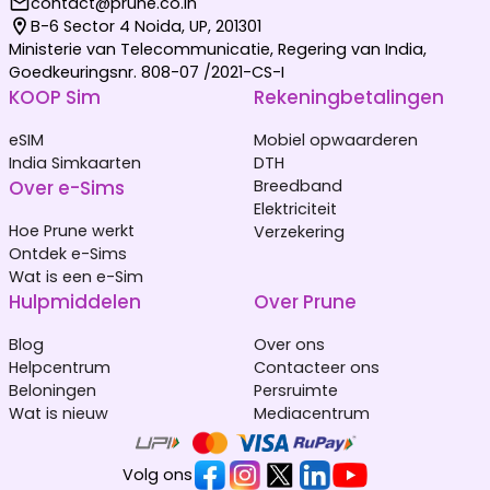
contact@prune.co.in
B-6 Sector 4 Noida, UP, 201301
Ministerie van Telecommunicatie, Regering van India,
Goedkeuringsnr. 808-07 /2021-CS-I
KOOP Sim
Rekeningbetalingen
eSIM
Mobiel opwaarderen
India Simkaarten
DTH
Over e-Sims
Breedband
Elektriciteit
Hoe Prune werkt
Verzekering
Ontdek e-Sims
Wat is een e-Sim
Hulpmiddelen
Over Prune
Blog
Over ons
Helpcentrum
Contacteer ons
Beloningen
Persruimte
Wat is nieuw
Mediacentrum
Volg ons