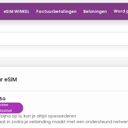
Word 
eSIM WINKEL
Factuurbetalingen
Beloningen
r
eSIM
 5G
oleer
iliteit
 bijna op is, kun je altijd opwaarderen.
aat in zodra je verbinding maakt met een ondersteund netwer