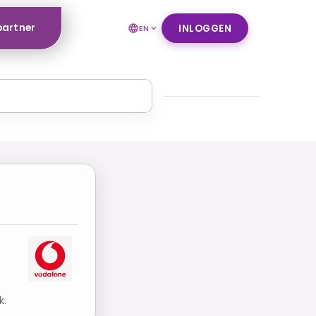
partner
INLOGGEN
EN
k.