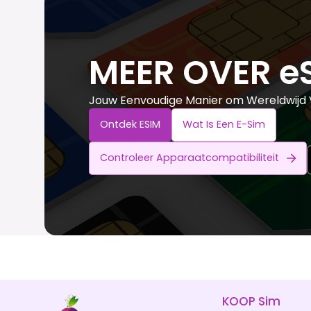
MEER OVER e
Jouw Eenvoudige Manier om Wereldwijd V
Ontdek ESIM
Wat Is Een E-Sim
Controleer Apparaatcompatibiliteit
KOOP Sim