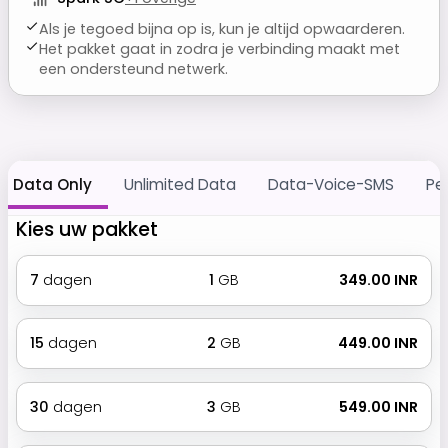
Als je tegoed bijna op is, kun je altijd opwaarderen.
Het pakket gaat in zodra je verbinding maakt met
een ondersteund netwerk.
Data Only
Unlimited Data
Data-Voice-SMS
Pe
Kies uw pakket
7
dagen
1
GB
₹ 349.00 INR
15
dagen
2
GB
₹ 449.00 INR
30
dagen
3
GB
₹ 549.00 INR