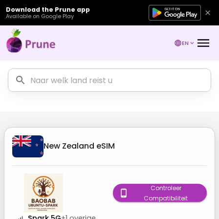
Download the Prune app
Available on Google Play
EN
New Zealand
eSIM
Controleer
Compatibiliteit
Spark 5G
+
1
overige