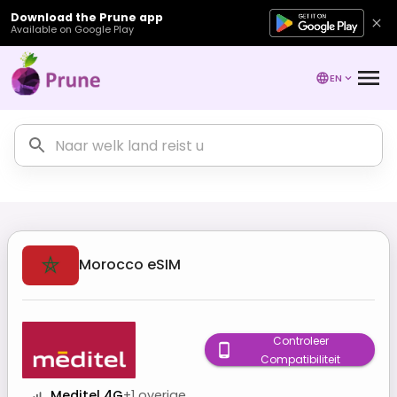
Download the Prune app
Available on Google Play
EN
Morocco
eSIM
Controleer
Compatibiliteit
Meditel 4G
+
1
overige