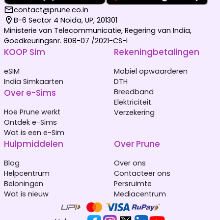
contact@prune.co.in
B-6 Sector 4 Noida, UP, 201301
Ministerie van Telecommunicatie, Regering van India,
Goedkeuringsnr. 808-07 /2021-CS-I
KOOP Sim
Rekeningbetalingen
eSIM
Mobiel opwaarderen
India Simkaarten
DTH
Over e-Sims
Breedband
Elektriciteit
Hoe Prune werkt
Verzekering
Ontdek e-Sims
Wat is een e-Sim
Hulpmiddelen
Over Prune
Blog
Over ons
Helpcentrum
Contacteer ons
Beloningen
Persruimte
Wat is nieuw
Mediacentrum