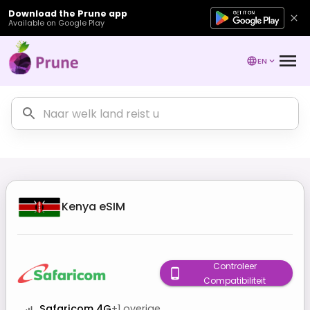
Download the Prune app
Available on Google Play
EN
Kenya
eSIM
Controleer
Compatibiliteit
Safaricom 4G
+
1
overige