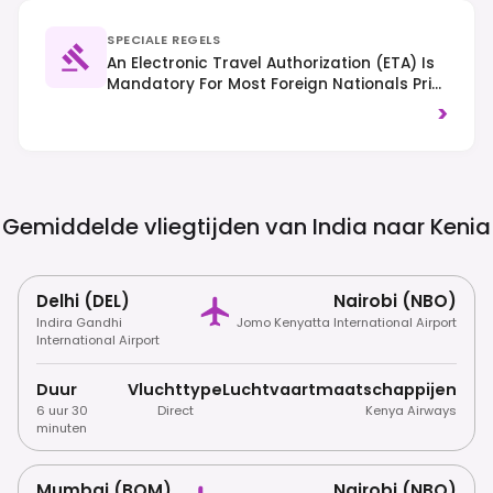
SPECIALE REGELS
An Electronic Travel Authorization (eTA) Is
Mandatory For Most Foreign Nationals Prior
To Arrival. Traffic Drives On The Left.
>
Respect Local Customs And Dress
Modestly, Especially Outside Major Cities.
Gemiddelde vliegtijden van India naar
Kenia
Delhi (DEL)
Nairobi (NBO)
Indira Gandhi
Jomo Kenyatta International Airport
International Airport
Duur
Vluchttype
Luchtvaartmaatschappijen
6 uur 30
Direct
Kenya Airways
minuten
Mumbai (BOM)
Nairobi (NBO)