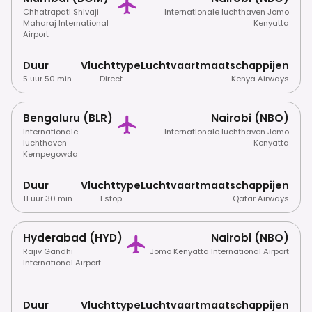
Chhatrapati Shivaji
Internationale luchthaven Jomo
Maharaj International
Kenyatta
Airport
Duur
Vluchttype
Luchtvaartmaatschappijen
5 uur 50 min
Direct
Kenya Airways
Bengaluru (BLR)
Nairobi (NBO)
Internationale
Internationale luchthaven Jomo
luchthaven
Kenyatta
Kempegowda
Duur
Vluchttype
Luchtvaartmaatschappijen
11 uur 30 min
1 stop
Qatar Airways
Hyderabad (HYD)
Nairobi (NBO)
Rajiv Gandhi
Jomo Kenyatta International Airport
International Airport
Duur
Vluchttype
Luchtvaartmaatschappijen