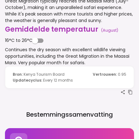
Great Migration typically reaches the Maasai Mara (July-
October), making it an unparalleled safari experience.
While it's peak season with more tourists and higher prices,
the weather is generally pleasant and sunny.
Gemiddelde temperatuur
(
August
)
16°C to 26°C
Continues the dry season with excellent wildlife viewing
opportunities, including the Great Migration in the Maasai
Mara. Very popular month for safaris.
Bron
:
Kenya Tourism Board
Vertrouwen
:
0.95
Updatecyclus
:
Every 12 months
Bestemmingssamenvatting