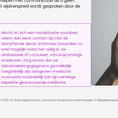
an helpen met communicatie als u geen
et wijdverspreid wordt gesproken door de
Mocht er zich een noodsituatie voordoen,
neem dan eerst contact op met de
betreffende dienst. Informeer bovendien zo
snel mogelijk, zodra het veilig is, uw
ambassade of consulaat, vooral bij ernstige
incidenten. Zorg ervoor dat uw
reisverzekeringsgegevens gemakkelijk
toegankelijk zijn, aangezien medische
evacuatie noodzakelijk kan zijn vanwege
beperkte geavanceerde medische
faciliteiten. Houd lokale contacten, zoals uw
hotel of reisleider, op de hoogte om te
helpen bij de coördinatie.
K FCDO, US State Department), consistent travel forums.
Vertrouwen
:
0.9
Updatecyclu