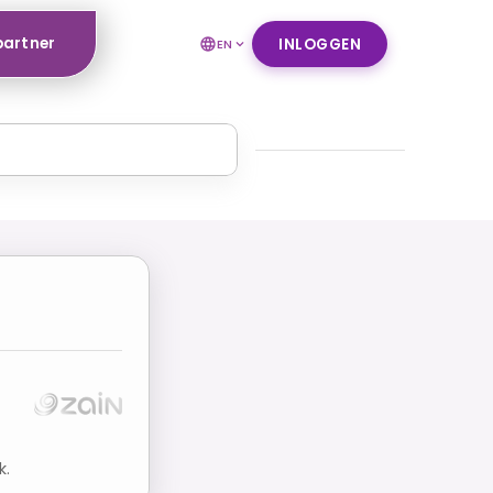
partner
INLOGGEN
EN
k.