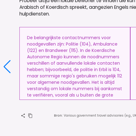
Probeer altijd een lokale bewoner te vinden die k
Arabisch of Koerdisch spreekt, aangezien Engels ni
hulpdiensten.
De belangrijkste contactnummers voor
noodgevallen zijn: Politie (104), Ambulance
(122) en Brandweer (115). In de Koerdische
Autonome Regio kunnen de noodnummers
verschillen of aanvullende lokale contacten
hebben; bijvoorbeeld, de politie in Erbil is 104,
maar sommige regio's gebruiken mogelijk 112
voor algemene noodgevallen. Het is altijd
verstandig om lokale nummers bij aankomst
te verifiëren, vooral als u buiten de grote
steden reist.
Bron
:
Various government travel advisories (e.g., U