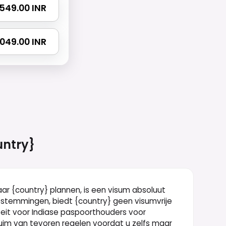
2549.00 INR
4049.00 INR
ntry}
aar {country} plannen, is een visum absoluut
estemmingen, biedt {country} geen visumvrije
eit voor Indiase paspoorthouders voor
im van tevoren regelen voordat u zelfs maar