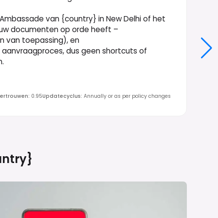
mbassade van {country} in New Delhi of het
l uw documenten op orde heeft –
en van toepassing), en
 aanvraagproces, dus geen shortcuts of
n.
ertrouwen
:
0.95
Updatecyclus
:
Annually or as per policy changes
ntry}