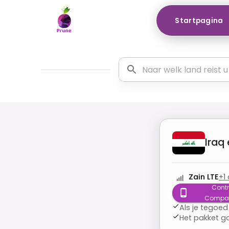
Startpagina
Iraq
Zain LTE
+
1
Contr
Compatib
Als je tegoed
Het pakket g