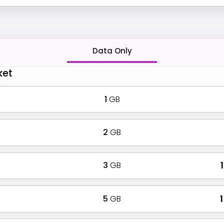
Data Only
ket
1
GB
2
GB
3
GB
₹
5
GB
₹