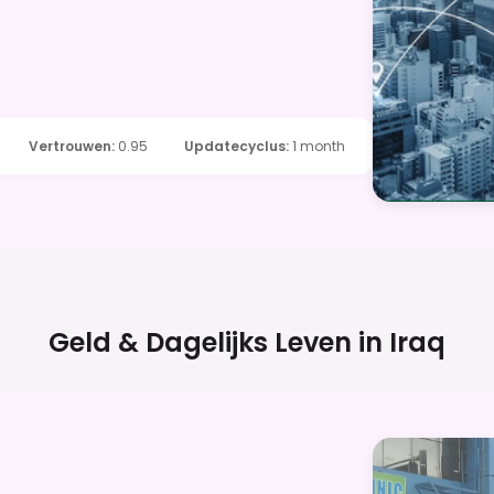
Vertrouwen
:
0.95
Updatecyclus
:
1 month
Geld & Dagelijks Leven in
Iraq