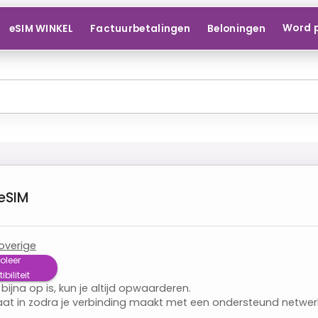
Word 
eSIM WINKEL
Factuurbetalingen
Beloningen
eSIM
overige
oleer
iliteit
 bijna op is, kun je altijd opwaarderen.
aat in zodra je verbinding maakt met een ondersteund netwer