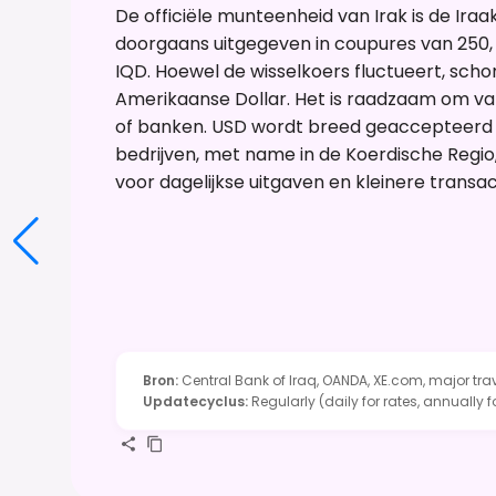
De officiële munteenheid van Irak is de Ira
doorgaans uitgegeven in coupures van 250, 5
IQD. Hoewel de wisselkoers fluctueert, sch
Amerikaanse Dollar. Het is raadzaam om valu
of banken. USD wordt breed geaccepteerd 
bedrijven, met name in de Koerdische Regi
voor dagelijkse uitgaven en kleinere transact
Bron
:
Central Bank of Iraq, OANDA, XE.com, major tra
Updatecyclus
:
Regularly (daily for rates, annually f