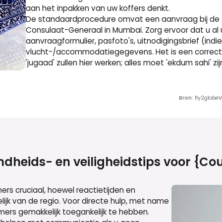
aan het inpakken van uw koffers denkt.
De standaardprocedure omvat een aanvraag bij de A
Consulaat-Generaal in Mumbai. Zorg ervoor dat u a
aanvraagformulier, pasfoto's, uitnodigingsbrief (indi
vlucht-/accommodatiegegevens. Het is een correct
'jugaad' zullen hier werken; alles moet 'ekdum sahi' zij
Bron
:
fly2globe
V
dheids- en veiligheidstips voor
{cou
ers cruciaal, hoewel reactietijden en
lijk van de regio. Voor directe hulp, met name
mers gemakkelijk toegankelijk te hebben.