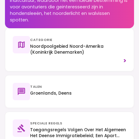
Inuitcultuur, waardoor het een ideale bestemming is
voor avonturiers die geïnteresseerd zijn in
hondensleeën, het noorderlicht en walvissen
spotten.
CATEGORIE
Noordpoolgebied Noord-Amerika
(Koninkrijk Denemarken)
>
TALEN
Groenlands, Deens
SPECIALE REGELS
Toegangsregels Volgen Over Het Algemeen
Het Deense Immigratiebeleid; Een Apart