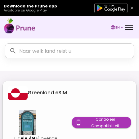
Download the Prune app
Available on Google Play
EN
Greenland
eSIM
Controleer
Compatibiliteit
Tele 4G
+
1
overige