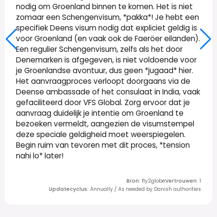
nodig om Groenland binnen te komen. Het is niet
zomaar een Schengenvisum, *pakka*! Je hebt een
specifiek Deens visum nodig dat expliciet geldig is
voor Groenland (en vaak ook de Faeröer eilanden).
Een regulier Schengenvisum, zelfs als het door
Denemarken is afgegeven, is niet voldoende voor
je Groenlandse avontuur, dus geen *jugaad* hier.
Het aanvraagproces verloopt doorgaans via de
Deense ambassade of het consulaat in India, vaak
gefaciliteerd door VFS Global. Zorg ervoor dat je
aanvraag duidelijk je intentie om Groenland te
bezoeken vermeldt, aangezien de visumstempel
deze speciale geldigheid moet weerspiegelen.
Begin ruim van tevoren met dit proces, *tension
nahi lo* later!
Bron
:
fly2globe
Vertrouwen
:
1
Updatecyclus
:
Annually / As needed by Danish authorities