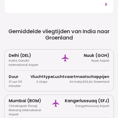
Visum Kan Vereist Zijn, Zelfs Als U Een
>
Schengenvisum Voor Denemarken Heeft.
Controleer Altijd De Specifieke Vereisten Op
Basis Van Uw Nationaliteit. Respecteer Het
Ongerepte Arctische Milieu En De Lokale
Inuitcultuur; Zwerfafval Is Strikt Verboden.
Gemiddelde vliegtijden van India naar
Groenland
Delhi (DEL)
Nuuk (GOH)
Indira Gandhi
Nuuk Airport
International Airport
Duur
Vluchttype
Luchtvaartmaatschappijen
21 uur 00
2 stops
Air India
,
SAS
,
Air Greenland
minuten
Mumbai (BOM)
Kangerlussuaq (SFJ)
Chhatrapati Shivaji
Kangerlussuaq Airport
Maharaj International
Airport