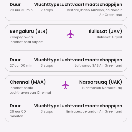
Duur
Vluchttype
Luchtvaartmaatschappijen
20 uur 30 min
2 stops
Vistara
,
British Airways
,
Icelandair
,
Air Greenland
Bengaluru (BLR)
Ilulissat (JAV)
Kempegowda
Ilulissat Airport
International Airport
Duur
Vluchttype
Luchtvaartmaatschappijen
27 uur 00 min
3 stops
Lufthansa
,
SAS
,
Air Greenland
Chennai (MAA)
Narsarsuaq (UAK)
Internationale
Luchthaven Narsarsuaq
Luchthaven van Chennai
Duur
Vluchttype
Luchtvaartmaatschappijen
26 uur 00
3 stops
Emirates
,
Icelandair
,
Air Greenland
minuten