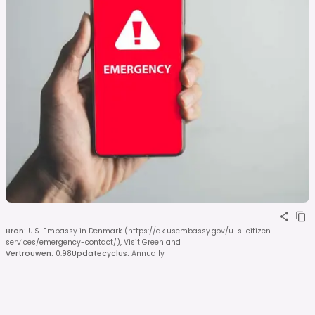
Bron
:
U.S. Embassy in Denmark (https://dk.usembassy.gov/u-s-citizen-
services/emergency-contact/), Visit Greenland
Vertrouwen
:
0.98
Updatecyclus
:
Annually