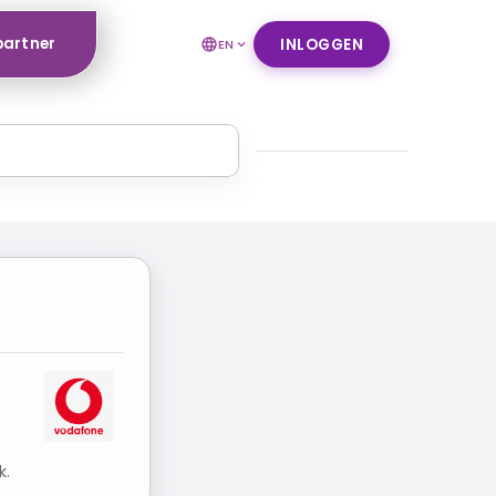
partner
INLOGGEN
EN
k.