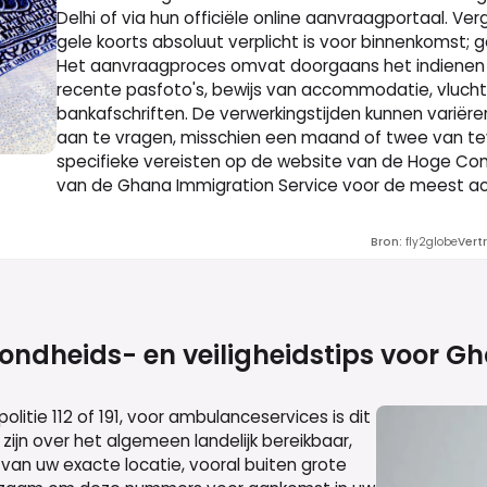
Delhi of via hun officiële online aanvraagportaal. Ve
gele koorts absoluut verplicht is voor binnenkomst; 
Het aanvraagproces omvat doorgaans het indienen v
recente pasfoto's, bewijs van accommodatie, vluch
bankafschriften. De verwerkingstijden kunnen variëren
aan te vragen, misschien een maand of twee van tev
specifieke vereisten op de website van de Hoge Com
van de Ghana Immigration Service voor de meest actu
Bron
:
fly2globe
Vert
ondheids- en veiligheidstips voor
Gh
litie 112 of 191, voor ambulanceservices is dit
zijn over het algemeen landelijk bereikbaar,
 van uw exacte locatie, vooral buiten grote