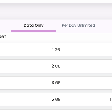
Data Only
Per Day Unlimited
ket
1
GB
2
GB
3
GB
5
GB
₹