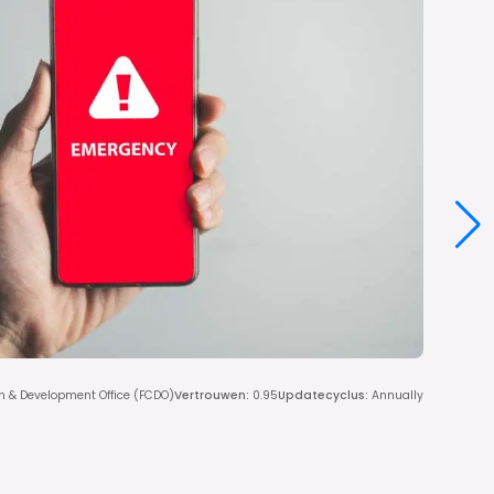
h & Development Office (FCDO)
Vertrouwen
:
0.95
Updatecyclus
:
Annually