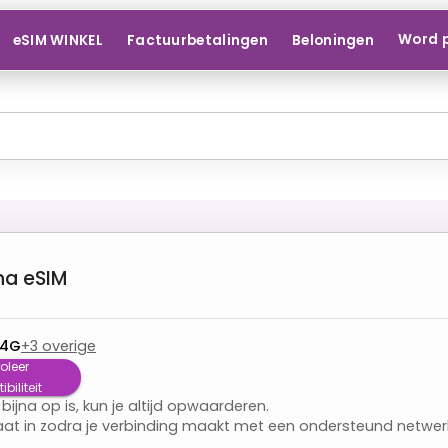
Word 
eSIM WINKEL
Factuurbetalingen
Beloningen
na
eSIM
 4G
+
3
overige
oleer
iliteit
 bijna op is, kun je altijd opwaarderen.
aat in zodra je verbinding maakt met een ondersteund netwer