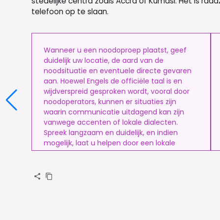
stedelijke centra zoals Accra of Kumasi. Het is 
telefoon op te slaan.
Wanneer u een noodoproep plaatst, geef
duidelijk uw locatie, de aard van de
noodsituatie en eventuele directe gevaren
aan. Hoewel Engels de officiële taal is en
wijdverspreid gesproken wordt, vooral door
noodoperators, kunnen er situaties zijn
waarin communicatie uitdagend kan zijn
vanwege accenten of lokale dialecten.
Spreek langzaam en duidelijk, en indien
mogelijk, laat u helpen door een lokale
bewoner.