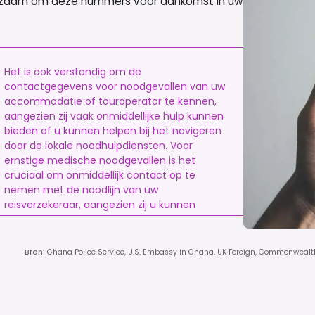
raadzaam om deze nummers voor aankomst in uw
Het is ook verstandig om de
contactgegevens voor noodgevallen van uw
accommodatie of touroperator te kennen,
aangezien zij vaak onmiddellijke hulp kunnen
bieden of u kunnen helpen bij het navigeren
door de lokale noodhulpdiensten. Voor
ernstige medische noodgevallen is het
cruciaal om onmiddellijk contact op te
nemen met de noodlijn van uw
reisverzekeraar, aangezien zij u kunnen
helpen met medische evacuatie of u
kunnen doorverwijzen naar de best
beschikbare particuliere medische
Bron
:
Ghana Police Service, U.S. Embassy in Ghana, UK Foreign, Commonwealt
faciliteiten.