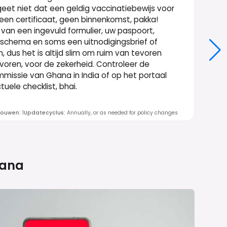
rgeet niet dat een geldig vaccinatiebewijs voor
geen certificaat, geen binnenkomst, pakka!
an een ingevuld formulier, uw paspoort,
tschema en soms een uitnodigingsbrief of
, dus het is altijd slim om ruim van tevoren
oren, voor de zekerheid. Controleer de
missie van Ghana in India of op het portaal
ele checklist, bhai.
rouwen
:
1
Updatecyclus
:
Annually, or as needed for policy changes
ana