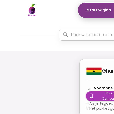
Startpagina
Gha
Vodafone
Contr
Compatib
Als je tegoed
Het pakket g