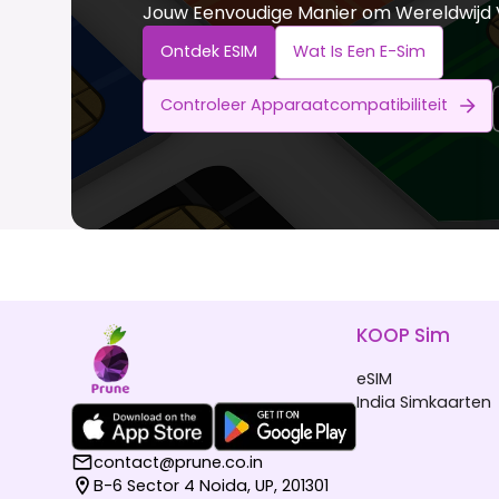
Jouw Eenvoudige Manier om Wereldwijd V
Ontdek ESIM
Wat Is Een E-Sim
Controleer Apparaatcompatibiliteit
KOOP Sim
eSIM
India Simkaarten
contact@prune.co.in
B-6 Sector 4 Noida, UP, 201301