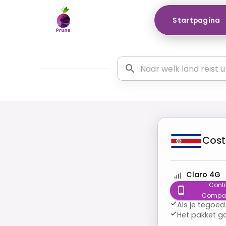
Startpagina
Cost
Claro 4G
Contr
Compatib
Als je tegoed
Het pakket g