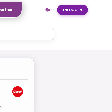
partner
INLOGGEN
EN
k.