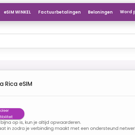
Word 
eSIM WINKEL
Factuurbetalingen
Beloningen
a Rica
eSIM
oleer
iliteit
 bijna op is, kun je altijd opwaarderen.
aat in zodra je verbinding maakt met een ondersteund netwer