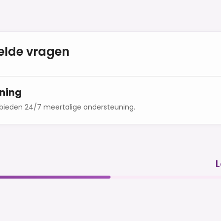
elde vragen
ning
 bieden 24/7 meertalige ondersteuning.
t
L