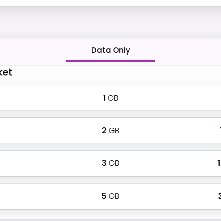
Data Only
ket
1
GB
2
GB
3
GB
₹
5
GB
₹