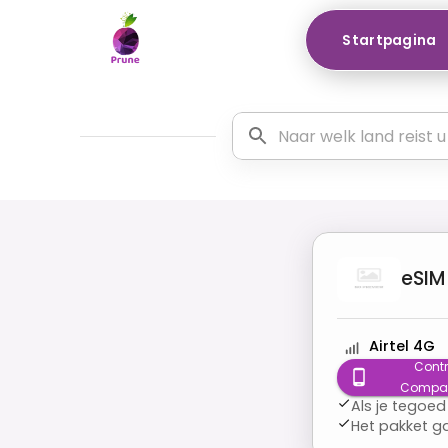
Startpagina
eSIM
Airtel 4G
Contr
Compatib
Als je tegoed
Het pakket g