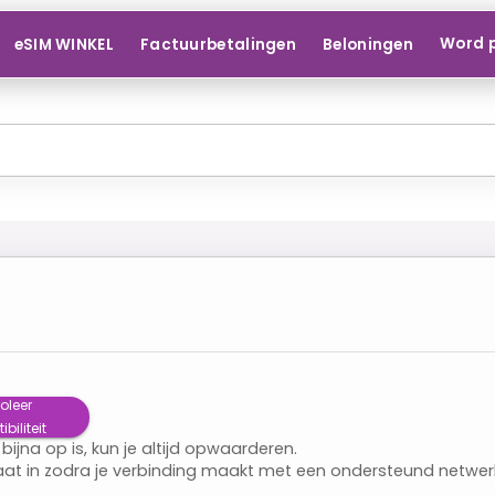
Word 
eSIM WINKEL
Factuurbetalingen
Beloningen
oleer
iliteit
 bijna op is, kun je altijd opwaarderen.
aat in zodra je verbinding maakt met een ondersteund netwer