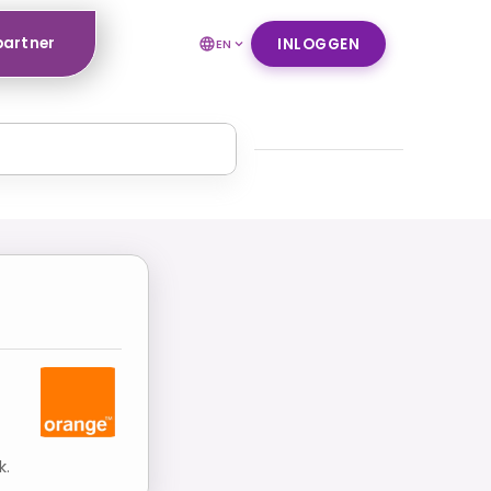
partner
INLOGGEN
EN
k.