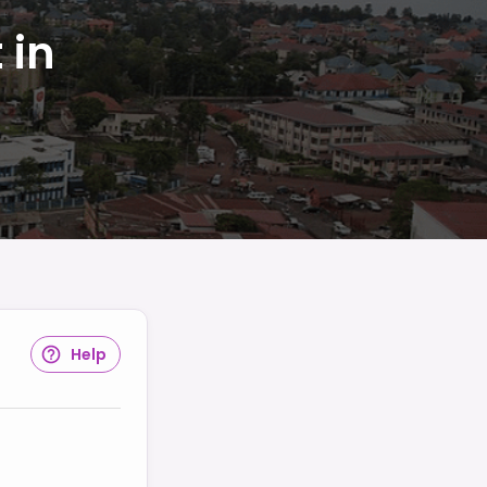
 in
Help