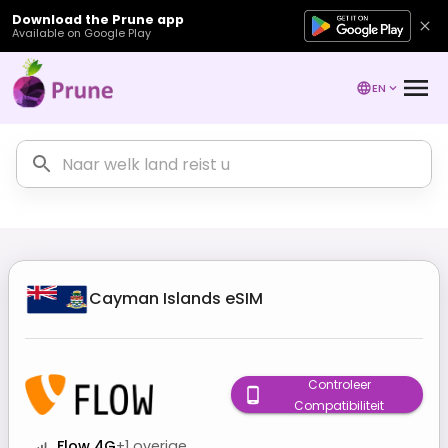
Download the Prune app
Available on Google Play
EN
Cayman Islands
eSIM
Controleer
Compatibiliteit
Flow 4G
+
1
overige