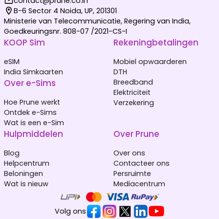
contact@prune.co.in
B-6 Sector 4 Noida, UP, 201301
Ministerie van Telecommunicatie, Regering van India,
Goedkeuringsnr. 808-07 /2021-CS-I
KOOP Sim
Rekeningbetalingen
eSIM
Mobiel opwaarderen
India Simkaarten
DTH
Over e-Sims
Breedband
Elektriciteit
Hoe Prune werkt
Verzekering
Ontdek e-Sims
Wat is een e-Sim
Hulpmiddelen
Over Prune
Blog
Over ons
Helpcentrum
Contacteer ons
Beloningen
Persruimte
Wat is nieuw
Mediacentrum
Volg ons