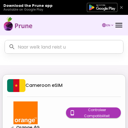
Download the Prune app
Available on Google Play
EN
Cameroon
eSIM
Controleer
Compatibiliteit
Orange 4G