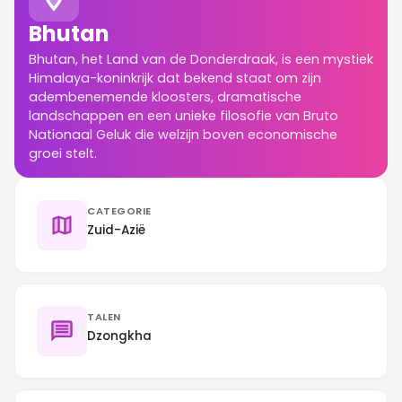
Bhutan
Bhutan, het Land van de Donderdraak, is een mystiek
Himalaya-koninkrijk dat bekend staat om zijn
adembenemende kloosters, dramatische
landschappen en een unieke filosofie van Bruto
Nationaal Geluk die welzijn boven economische
groei stelt.
CATEGORIE
Zuid-Azië
TALEN
Dzongkha