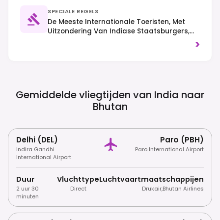
SPECIALE REGELS
De Meeste Internationale Toeristen, Met
Uitzondering Van Indiase Staatsburgers,
Moeten Boeken Via Een Erkende Bhutanese
>
Touroperator En Een Dagelijkse Sustainable
Development Fee (SDF) Betalen, Inclusief
Visumafhandeling. Roken Is Verboden In
Openbare Ruimtes En Bezoekers Dienen Zich
Bescheiden Te Kleden Bij Het Bezoeken Van
Gemiddelde vliegtijden van India naar
Religieuze Plaatsen. Rechts Verkeer.
Bhutan
Delhi (DEL)
Paro (PBH)
Indira Gandhi
Paro International Airport
International Airport
Duur
Vluchttype
Luchtvaartmaatschappijen
2 uur 30
Direct
Drukair
,
Bhutan Airlines
minuten