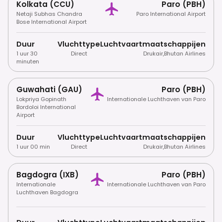
Kolkata (CCU)
Paro (PBH)
Netaji Subhas Chandra
Paro International Airport
Bose International Airport
Duur
Vluchttype
Luchtvaartmaatschappijen
1 uur 30
Direct
Drukair
,
Bhutan Airlines
minuten
Guwahati (GAU)
Paro (PBH)
Lokpriya Gopinath
Internationale Luchthaven van Paro
Bordoloi International
Airport
Duur
Vluchttype
Luchtvaartmaatschappijen
1 uur 00 min
Direct
Drukair
,
Bhutan Airlines
Bagdogra (IXB)
Paro (PBH)
Internationale
Internationale Luchthaven van Paro
Luchthaven Bagdogra