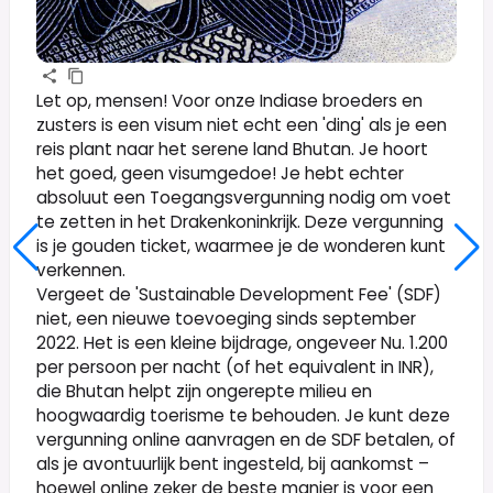
Let op, mensen! Voor onze Indiase broeders en
zusters is een visum niet echt een 'ding' als je een
reis plant naar het serene land Bhutan. Je hoort
het goed, geen visumgedoe! Je hebt echter
absoluut een Toegangsvergunning nodig om voet
te zetten in het Drakenkoninkrijk. Deze vergunning
is je gouden ticket, waarmee je de wonderen kunt
verkennen.
Vergeet de 'Sustainable Development Fee' (SDF)
niet, een nieuwe toevoeging sinds september
2022. Het is een kleine bijdrage, ongeveer Nu. 1.200
per persoon per nacht (of het equivalent in INR),
die Bhutan helpt zijn ongerepte milieu en
hoogwaardig toerisme te behouden. Je kunt deze
vergunning online aanvragen en de SDF betalen, of
als je avontuurlijk bent ingesteld, bij aankomst –
hoewel online zeker de beste manier is voor een