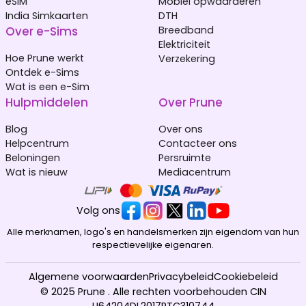
eSIM
Mobiel opwaarderen
India Simkaarten
DTH
Over e-Sims
Breedband
Elektriciteit
Hoe Prune werkt
Verzekering
Ontdek e-Sims
Wat is een e-Sim
Hulpmiddelen
Over Prune
Blog
Over ons
Helpcentrum
Contacteer ons
Beloningen
Persruimte
Wat is nieuw
Mediacentrum
Volg ons
Alle merknamen, logo's en handelsmerken zijn eigendom van hun
respectievelijke eigenaren.
Algemene voorwaarden
Privacybeleid
Cookiebeleid
© 2025 Prune . Alle rechten voorbehouden CIN
U64204DL2017PTC310744