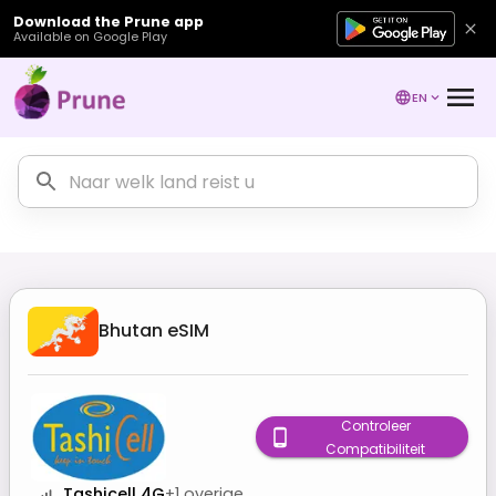
Download the Prune app
Available on Google Play
EN
Bhutan
eSIM
Controleer
Compatibiliteit
Tashicell 4G
+
1
overige