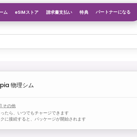
パートナーになる
ーム
eSIMストア
請求書支払い
特典
opia
物理シム
+
1
その他
なったら、いつでもチャージできます
ークに接続すると、パッケージが開始されます