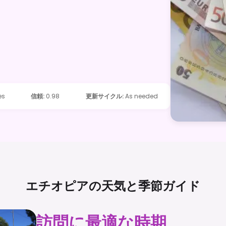
es
信頼
:
0.98
更新サイクル
:
As needed
エチオピアの天気と季節ガイド
訪問に最適な時期