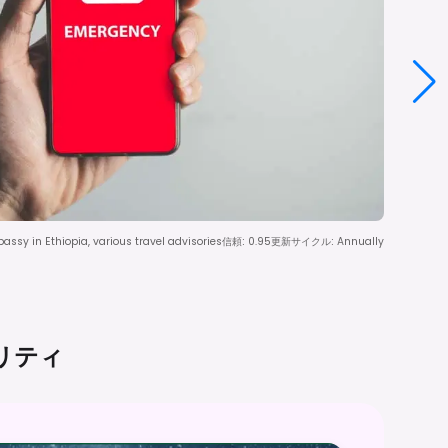
bassy in Ethiopia, various travel advisories
信頼
:
0.95
更新サイクル
:
Annually
リティ