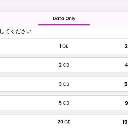
Data Only
してください
1
GB
₹
2
GB
₹
3
GB
₹ 
5
GB
₹
20
GB
₹ 