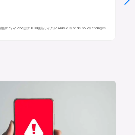
情報源
:
fly2globe
信頼
:
0.98
更新サイクル
:
Annually or as policy changes