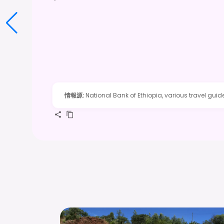
情報源
:
National Bank of Ethiopia, various travel guid