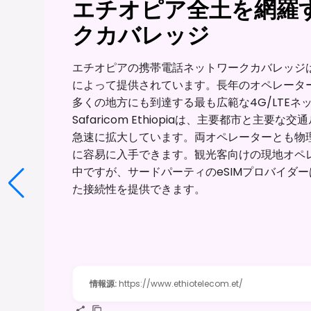
エチオピア全土を網羅
クカバレッジ
エチオピアの携帯電話ネットワークカバレッジは、主にEth
によって提供されています。長年のオペレーターであ
多くの地方にも到達する最も広範な4G/LTE
Safaricom Ethiopiaは、主要都市と主要
急速に拡大しています。両オペレーターとも物理
に容易に入手できます。観光客向けの現地オペレ
中ですが、サードパーティのeSIMプロバイダ
た接続性を提供できます。
情報源
:
https://www.ethiotelecom.et/