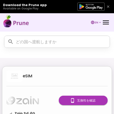
Download the Prune app
Available on Google Play
EN
eSIM
互換性を確認
Zain Sd 4G