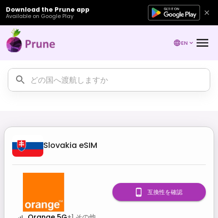
Download the Prune app
Available on Google Play
EN
Slovakia
eSIM
互換性を確認
Orange 5G
+
1
その他