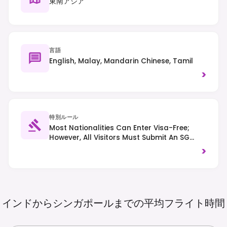
東南アジア
言語
English, Malay, Mandarin Chinese, Tamil
>
特別ルール
Most Nationalities Can Enter Visa-Free;
However, All Visitors Must Submit An SG
Arrival Card Online Within 3 Days Before
>
Arrival. Chewing Gum And Vaping Are
Strictly Prohibited. Littering And Jaywalking
Carry Heavy Fines, And Drug Offenses Have
Severe Penalties.
インドからシンガポールまでの平均フライト時間