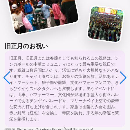
旧正月のお祝い
旧正月、旧正月または春節としても知られるこの祝祭は、シ
ンガポールの中華コミュニティにとって最も重要な祝日で
す。祝賀は数週間にわたり、活気に満ちた大規模なものとな
ります。チャイナタウンは、お祭りの街路装飾、活気あるナ
イトマーケット、獅子舞や龍舞、文化パフォーマンスで、き
らびやかなスペクタクルへと変貌します。主なイベントに
は、山車、パフォーマー、文化団が登場する盛大な街路パレ
ードであるチンゲイパレードや、マリーナベイ上空での豪華
な花火の打ち上げが含まれます。家族は団欒の夕食を囲み、
赤い封筒（紅包）を交換し、寺院を訪れ、来る年の幸運と繁
栄を象徴します。
情報源
:
Singapore Tourism Board (Visit Singapore)