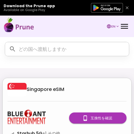
Download the Prune app
Available on Google Play
EN
Singapore
eSIM
互換性を確認
Starhub 5G
+
1
その他