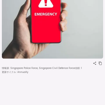
情報源
:
Singapore Police Force, Singapore Civil Defence Force
信頼
:
1
更新サイクル
:
Annually