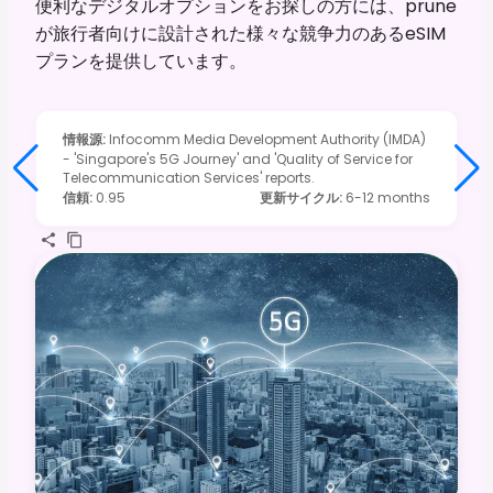
便利なデジタルオプションをお探しの方には、prune
が旅行者向けに設計された様々な競争力のあるeSIM
プランを提供しています。
情報源
:
Infocomm Media Development Authority (IMDA)
- 'Singapore's 5G Journey' and 'Quality of Service for
Telecommunication Services' reports.
信頼
:
0.95
更新サイクル
:
6-12 months