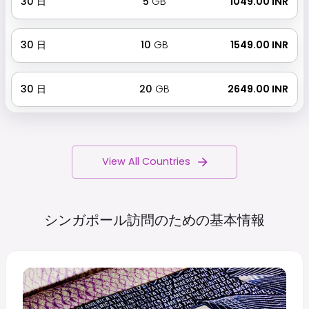
30
日
5
GB
₹ 1049.00 INR
30
日
10
GB
₹ 1549.00 INR
30
日
20
GB
₹ 2649.00 INR
View All Countries
シンガポール訪問のための基本情報