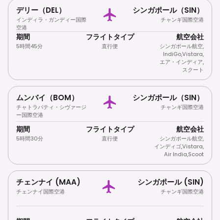
デリー（DEL）
シンガポール（SIN）
インディラ・ガンディー国際
チャンギ国際空港
空港
期間
フライトタイプ
航空会社
5時間45分
直行便
シンガポール航空
,
IndiGo
,
Vistara
,
エア・インディア
,
スクート
ムンバイ（BOM）
シンガポール（SIN）
チャトラパティ・シヴァージ
チャンギ国際空港
ー国際空港
期間
フライトタイプ
航空会社
5時間30分
直行便
シンガポール航空
,
インディゴ
,
Vistara
,
Air India
,
Scoot
チェンナイ (MAA)
シンガポール (SIN)
チェンナイ国際空港
チャンギ国際空港