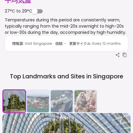
平均気温
27°C to 29°C
Temperatures during this period are consistently warm,
typically ranging from the mid-20s overnight to high-20s
or low-30s during the day, accompanied by high humidity.
情報源
:
Visit Singapore
信頼
:
-
更新サイクル
:
Every 12 months
Top Landmarks and Sites in
Singapore