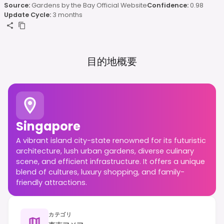
Source:
Gardens by the Bay Official Website
Confidence:
0.98
Update Cycle:
3 months
目的地概要
Singapore
A vibrant island city-state renowned for its futuristic
architecture, lush urban gardens, diverse culinary
scene, and efficient infrastructure. It offers a unique
blend of cultures, luxury shopping, and family-
friendly attractions.
カテゴリ