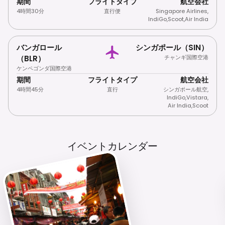
期間
フライトタイプ
航空会社
4時間30分
直行便
Singapore Airlines
,
IndiGo
,
Scoot
,
Air India
バンガロール
シンガポール（SIN）
（BLR）
チャンギ国際空港
ケンペゴンダ国際空港
期間
フライトタイプ
航空会社
4時間45分
直行
シンガポール航空
,
IndiGo
,
Vistara
,
Air India
,
Scoot
イベントカレンダー