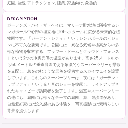
庭園, 自然, アトラクション, 建築, 家族向け, 象徴的
DESCRIPTION
ガーデンズ・バイ・ザ・ベイは、マリーナ貯水池に隣接するシ
ンガポール中心部の埋立地に101ヘクタールに広がる未来的な植
物園です。「ガーデン・シティ」というシンガポールのビジョ
ンに不可欠な要素です。公園には、異なる気候や標高からの多
様な植物を収容する、フラワー・ドームとクラウド・フォレス
トという2つの冷房完備の温室があります。高さ25メートルか
ら50メートルの垂直庭園である象徴的なスーパーツリーが景観
を支配し、息をのむような景色を提供するスカイウェイを設置
しています。これらのスーパーツリーは、夜には「ガーデン・
ラプソディ」という光と音のショーを披露し、ライトアップさ
れたキャノピーで訪問者を魅了します。温室やスーパーツリー
の他にも、庭園には様々なテーマの庭園、湖、遊歩道があり、
自然愛好家には没入感のある体験を、写真撮影には素晴らしい
背景を提供します。