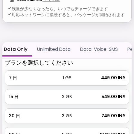
残量が少なくなったら、いつでもチャージできます
対応ネットワークに接続すると、パッケージが開始されます
Data Only
Unlimited Data
Data-Voice-SMS
Pe
プランを選択してください
7
日
1
GB
₹ 449.00 INR
15
日
2
GB
₹ 549.00 INR
30
日
3
GB
₹ 749.00 INR