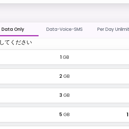
Data Only
Data-Voice-SMS
Per Day Unlimi
してください
1
GB
2
GB
3
GB
5
GB
₹