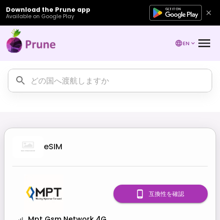
Download the Prune app
Available on Google Play
EN
eSIM
互換性を確認
Mpt Gsm Network 4G