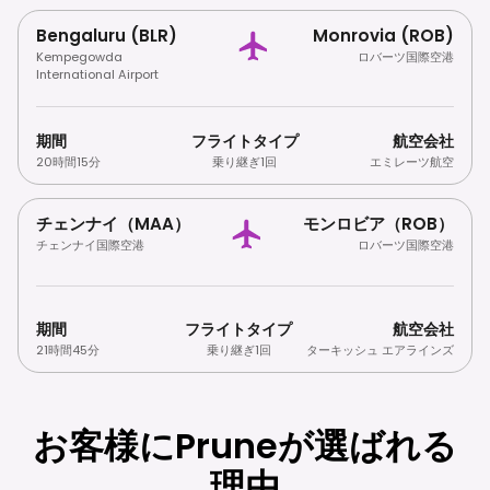
Bengaluru (BLR)
Monrovia (ROB)
Kempegowda
ロバーツ国際空港
International Airport
期間
フライトタイプ
航空会社
20時間15分
乗り継ぎ1回
エミレーツ航空
チェンナイ（MAA）
モンロビア（ROB）
チェンナイ国際空港
ロバーツ国際空港
期間
フライトタイプ
航空会社
21時間45分
乗り継ぎ1回
ターキッシュ エアラインズ
お客様にPruneが選ばれる
理由