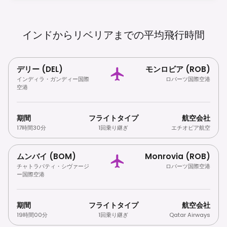
周辺での写真撮影の制限に注意してください。
インドからリベリアまでの平均飛行時間
デリー (DEL)
モンロビア (ROB)
インディラ・ガンディー国際
ロバーツ国際空港
空港
期間
フライトタイプ
航空会社
17時間30分
1回乗り継ぎ
エチオピア航空
ムンバイ (BOM)
Monrovia (ROB)
チャトラパティ・シヴァージ
ロバーツ国際空港
ー国際空港
期間
フライトタイプ
航空会社
19時間00分
1回乗り継ぎ
Qatar Airways