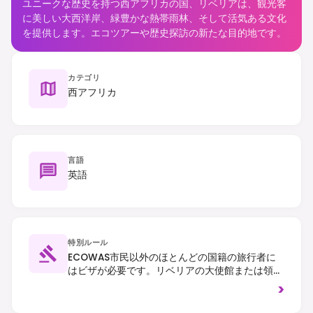
ユニークな歴史を持つ西アフリカの国、リベリアは、観光客
に美しい大西洋岸、緑豊かな熱帯雨林、そして活気ある文化
を提供します。エコツアーや歴史探訪の新たな目的地です。
カテゴリ
西アフリカ
言語
英語
特別ルール
ECOWAS市民以外のほとんどの国籍の旅行者に
はビザが必要です。リベリアの大使館または領事
館で事前に取得してください。入国には有効な黄
>
熱病予防接種証明書が必須です。交通は右側通行
です。地元の習慣を尊重し、特に政府や軍事施設