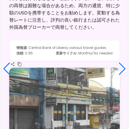
の両替は困難な場合があるため、両方の通貨、特に少
額のUSDを携帯することをお勧めします。変動する為
替レートに注意し、評判の良い銀行または認可された
外国為替ブローカーで両替してください。
情報源
:
Central Bank of Liberia, various travel guides
信頼
:
0.95
更新サイクル
:
Monthly/As needed