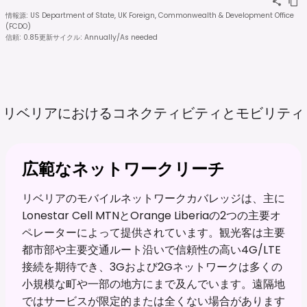
情報源
:
US Department of State, UK Foreign, Commonwealth & Development Office
(FCDO)
信頼
:
0.85
更新サイクル
:
Annually/As needed
リベリアにおけるコネクティビティとモビリティ
広範なネットワークリーチ
リベリアのモバイルネットワークカバレッジは、主に
Lonestar Cell MTNとOrange Liberiaの2つの主要オ
ペレーターによって提供されています。観光客は主要
都市部や主要交通ルート沿いで信頼性の高い4G/LTE
接続を期待でき、3Gおよび2Gネットワークは多くの
小規模な町や一部の地方にまで及んでいます。遠隔地
ではサービスが限定的または全くない場合があります