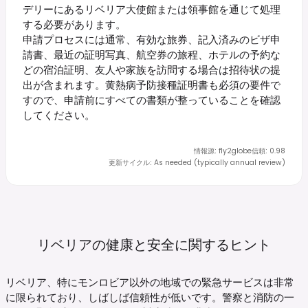
デリーにあるリベリア大使館または領事館を通じて処理
する必要があります。
申請プロセスには通常、有効な旅券、記入済みのビザ申
請書、最近の証明写真、航空券の旅程、ホテルの予約な
どの宿泊証明、友人や家族を訪問する場合は招待状の提
出が含まれます。黄熱病予防接種証明書も必須の要件で
すので、申請前にすべての書類が整っていることを確認
してください。
情報源
:
fly2globe
信頼
:
0.98
更新サイクル
:
As needed (typically annual review)
リベリアの健康と安全に関するヒント
リベリア、特にモンロビア以外の地域での緊急サービスは非常
に限られており、しばしば信頼性が低いです。警察と消防の一