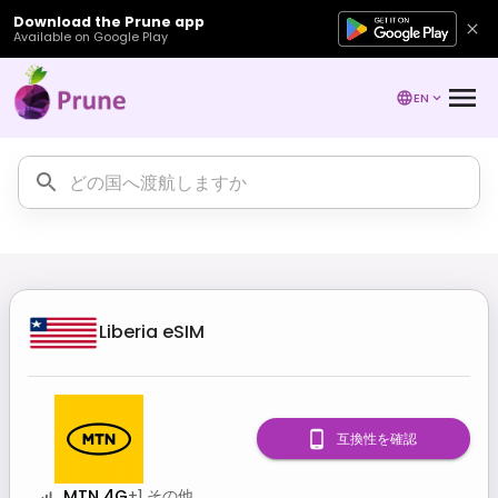
Download the Prune app
Available on Google Play
EN
Liberia
eSIM
互換性を確認
MTN 4G
+
1
その他