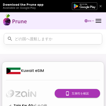
Download the Prune app
Available on Google Play
EN
Kuwait
eSIM
互換性を確認
Zain Kw 4G
+
1
その他