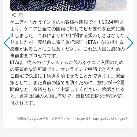
ケニアへ向かうインドのお客様へ朗報です！2024年1月
より、ケニアは全ての国籍に対してビザ要件を正式に廃
止しました。これによりビザに関する煩わしさはなくな
りましたが、渡航前に電子旅行認証（ETA）を取得する
必要があることにご注意ください。これは入国に必須の
事前審査プロセスです。
ETAは、従来のビザシステムに代わるケニア入国のため
の実質的な許可証です。オンラインで申請できるため、
ご自宅で快適に手続きを済ませることができます。安全
策として、また直前の慌てを防ぐために、旅行の1〜2週
間前など、余裕をもって申請してください。承認される
と、通常は1回の入国に有効で、最長90日間の滞在が許
可されます。
情報源
:
fly2globe
信頼
:
1
更新サイクル
:
Infrequent (major policy changes)