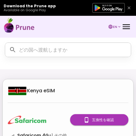
Download the Prune app
Available on Google Play
EN
Kenya
eSIM
互換性を確認
Safaricom 4G
+
1
その他