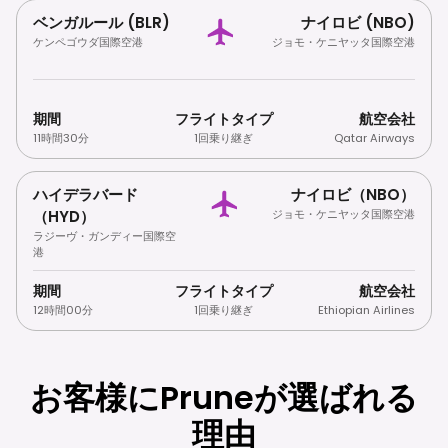
ベンガルール (BLR)
ナイロビ (NBO)
ケンペゴウダ国際空港
ジョモ・ケニヤッタ国際空港
期間
フライトタイプ
航空会社
11時間30分
1回乗り継ぎ
Qatar Airways
ハイデラバード
ナイロビ（NBO）
（HYD）
ジョモ・ケニヤッタ国際空港
ラジーヴ・ガンディー国際空
港
期間
フライトタイプ
航空会社
12時間00分
1回乗り継ぎ
Ethiopian Airlines
お客様にPruneが選ばれる
理由