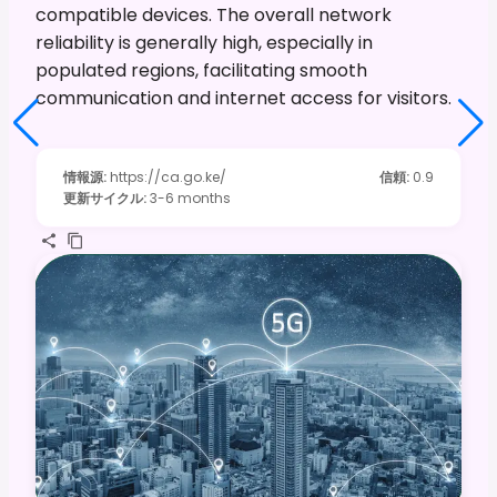
compatible devices. The overall network
reliability is generally high, especially in
populated regions, facilitating smooth
communication and internet access for visitors.
情報源
:
https://ca.go.ke/
信頼
:
0.9
更新サイクル
:
3-6 months