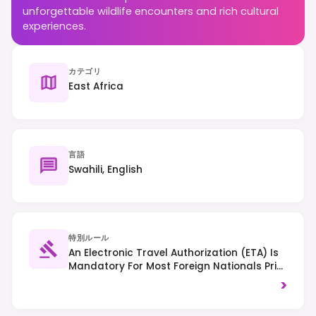
unforgettable wildlife encounters and rich cultural
experiences.
カテゴリ
East Africa
言語
Swahili, English
特別ルール
An Electronic Travel Authorization (eTA) Is
Mandatory For Most Foreign Nationals Prior
To Arrival. Traffic Drives On The Left.
>
Respect Local Customs And Dress
Modestly, Especially Outside Major Cities.