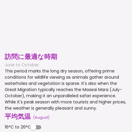
訪問に最適な時期
June to October
This period marks the long dry season, offering prime
conditions for wildlife viewing as animals gather around
waterholes and vegetation is sparse. It's also when the
Great Migration typically reaches the Maasai Mara (July-
October), making it an unparalleled safari experience.
While it's peak season with more tourists and higher prices,
the weather is generally pleasant and sunny.
平均気温
(
August
)
16°C to 26°C