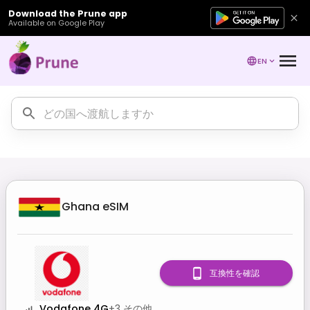
Download the Prune app
Available on Google Play
EN
Ghana
eSIM
互換性を確認
Vodafone 4G
+
3
その他