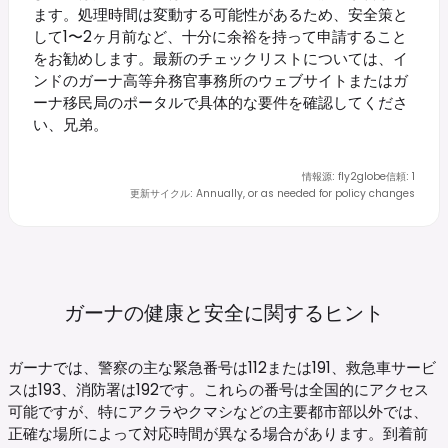
ます。処理時間は変動する可能性があるため、安全策と
して1〜2ヶ月前など、十分に余裕を持って申請すること
をお勧めします。最新のチェックリストについては、イ
ンドのガーナ高等弁務官事務所のウェブサイトまたはガ
ーナ移民局のポータルで具体的な要件を確認してくださ
い、兄弟。
情報源
:
fly2globe
信頼
:
1
更新サイクル
:
Annually, or as needed for policy changes
ガーナの健康と安全に関するヒント
ガーナでは、警察の主な緊急番号は112または191、救急車サービ
スは193、消防署は192です。これらの番号は全国的にアクセス
可能ですが、特にアクラやクマシなどの主要都市部以外では、
正確な場所によって対応時間が異なる場合があります。到着前