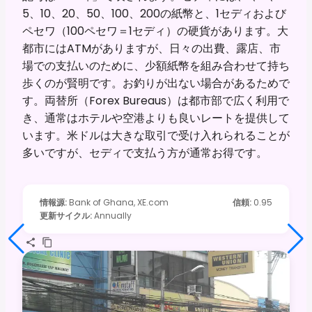
5、10、20、50、100、200の紙幣と、1セディおよび
ペセワ（100ペセワ＝1セディ）の硬貨があります。大
都市にはATMがありますが、日々の出費、露店、市
場での支払いのために、少額紙幣を組み合わせて持ち
歩くのが賢明です。お釣りが出ない場合があるためで
す。両替所（Forex Bureaus）は都市部で広く利用で
き、通常はホテルや空港よりも良いレートを提供して
います。米ドルは大きな取引で受け入れられることが
多いですが、セディで支払う方が通常お得です。
情報源
:
Bank of Ghana, XE.com
信頼
:
0.95
更新サイクル
:
Annually