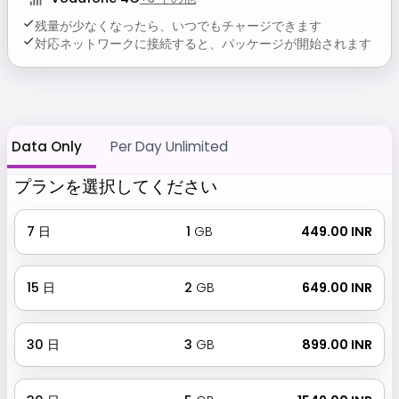
残量が少なくなったら、いつでもチャージできます
対応ネットワークに接続すると、パッケージが開始されます
Data Only
Per Day Unlimited
プランを選択してください
7
日
1
GB
₹ 449.00 INR
15
日
2
GB
₹ 649.00 INR
30
日
3
GB
₹ 899.00 INR