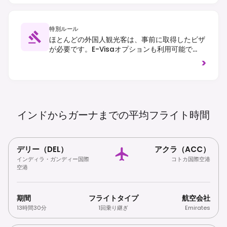
特別ルール
ほとんどの外国人観光客は、事前に取得したビザ
が必要です。e-Visaオプションも利用可能で
す。入国には有効な黄熱病予防接種証明書が必須
>
です。交通は右側通行です。
インドからガーナまでの平均フライト時間
デリー（DEL）
アクラ（ACC）
インディラ・ガンディー国際
コトカ国際空港
空港
期間
フライトタイプ
航空会社
13時間30分
1回乗り継ぎ
Emirates