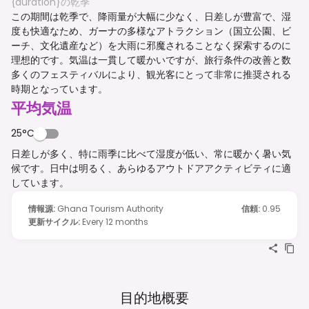
{duration}の乾季
この期間は乾季で、降雨量が大幅に少なく、日差しが豊富で、湿
度も快適なため、ガーナの多様なアトラクション（国立公園、ビ
ーチ、文化遺産など）を大雨に邪魔されることなく探索するのに
理想的です。気温は一貫して暖かいですが、旅行条件の改善と数
多くのフェスティバルにより、観光客にとって非常に推奨される
時期となっています。
平均気温
25°C
日差しが多く、特に雨季に比べて湿度が低い、常に暖かく暑い気
候です。日中は明るく、あらゆるアウトドアアクティビティに適
しています。
情報源
:
Ghana Tourism Authority
信頼
:
0.95
更新サイクル
:
Every 12 months
目的地概要