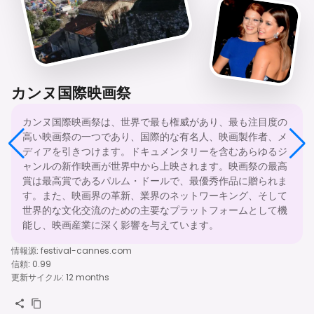
カンヌ国際映画祭
カンヌ国際映画祭は、世界で最も権威があり、最も注目度の
高い映画祭の一つであり、国際的な有名人、映画製作者、メ
ディアを引きつけます。ドキュメンタリーを含むあらゆるジ
ャンルの新作映画が世界中から上映されます。映画祭の最高
賞は最高賞であるパルム・ドールで、最優秀作品に贈られま
す。また、映画界の革新、業界のネットワーキング、そして
世界的な文化交流のための主要なプラットフォームとして機
能し、映画産業に深く影響を与えています。
情報源
:
festival-cannes.com
信頼
:
0.99
更新サイクル
:
12 months