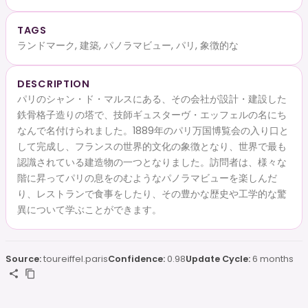
TAGS
ランドマーク, 建築, パノラマビュー, パリ, 象徴的な
DESCRIPTION
パリのシャン・ド・マルスにある、その会社が設計・建設した
鉄骨格子造りの塔で、技師ギュスターヴ・エッフェルの名にち
なんで名付けられました。1889年のパリ万国博覧会の入り口と
して完成し、フランスの世界的文化の象徴となり、世界で最も
認識されている建造物の一つとなりました。訪問者は、様々な
階に昇ってパリの息をのむようなパノラマビューを楽しんだ
り、レストランで食事をしたり、その豊かな歴史や工学的な驚
異について学ぶことができます。
Source:
toureiffel.paris
Confidence:
0.98
Update Cycle:
6 months