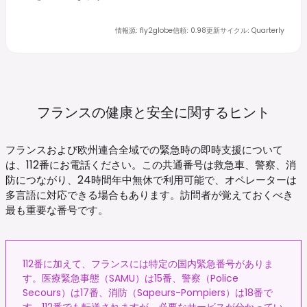
情報源
:
fly2globe
信頼
:
0.98
更新サイクル
:
Quarterly
フランスの健康と安全に関するヒント
フランスおよび欧州連合全域での緊急時の即時支援について
は、112番にお電話ください。この共通番号は救急車、警察、消
防につながり、24時間年中無休で利用可能で、オペレーターは
多言語に対応できる場合もあります。訪問者が覚えておくべき
最も重要な番号です。
112番に加えて、フランスには特定の国内緊急番号がありま
す。医療緊急事態（SAMU）は15番、警察（Police
Secours）は17番、消防（Sapeurs-Pompiers）は18番で
す。112番でも転送されますが、必要なサービスが分かってい