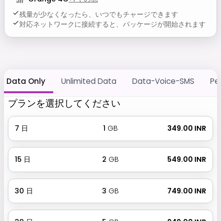
残量が少なくなったら、いつでもチャージできます
対応ネットワークに接続すると、パッケージが開始されます
Data Only
Unlimited Data
Data-Voice-SMS
Pe
プランを選択してください
7
日
1
GB
₹ 349.00 INR
15
日
2
GB
₹ 549.00 INR
30
日
3
GB
₹ 749.00 INR