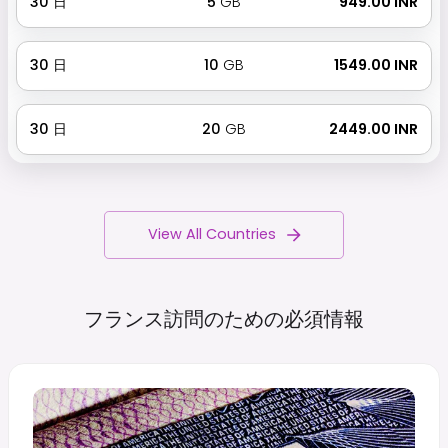
30
日
5
GB
₹ 949.00 INR
30
日
10
GB
₹ 1549.00 INR
30
日
20
GB
₹ 2449.00 INR
View All Countries
フランス訪問のための必須情報