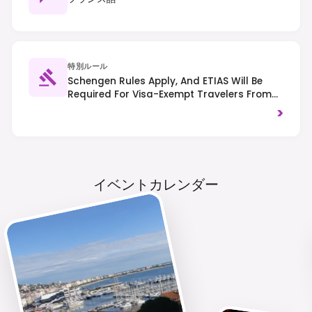
特別ルール
Schengen Rules Apply, And ETIAS Will Be
Required For Visa-Exempt Travelers From
2025. Traffic Drives On The Right, And
>
Smoking Is Prohibited In All Public Indoor
Spaces.
イベントカレンダー