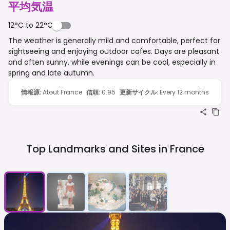
平均気温
12°C to 22°C
The weather is generally mild and comfortable, perfect for
sightseeing and enjoying outdoor cafes. Days are pleasant
and often sunny, while evenings can be cool, especially in
spring and late autumn.
情報源
:
Atout France
信頼
:
0.95
更新サイクル
:
Every 12 months
Top Landmarks and Sites in
France