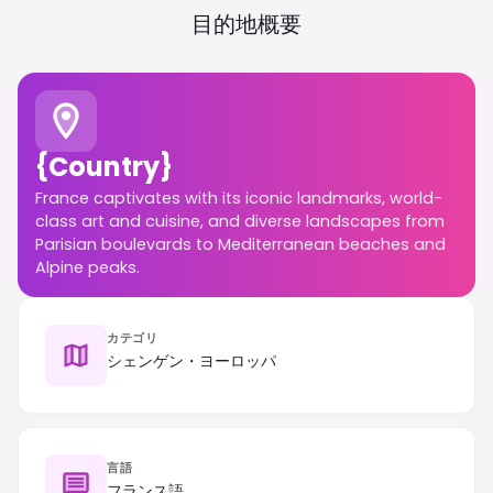
目的地概要
{country}
France captivates with its iconic landmarks, world-
class art and cuisine, and diverse landscapes from
Parisian boulevards to Mediterranean beaches and
Alpine peaks.
カテゴリ
シェンゲン・ヨーロッパ
言語
フランス語