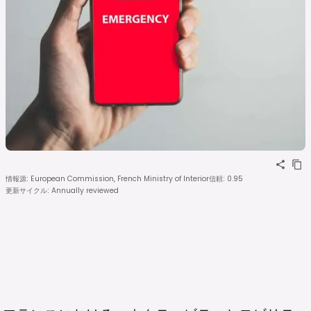
情報源
:
European Commission, French Ministry of Interior
信頼
:
0.95
更新サイクル
:
Annually reviewed