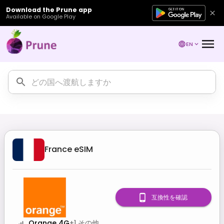
Download the Prune app
Available on Google Play
EN
France
eSIM
互換性を確認
Orange 4G
+
1
その他