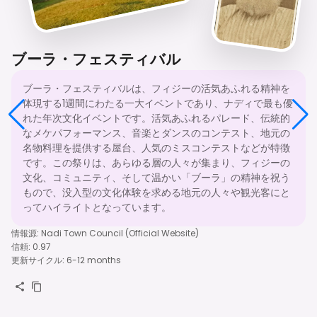
ブーラ・フェスティバル
ブーラ・フェスティバルは、フィジーの活気あふれる精神を
体現する1週間にわたる一大イベントであり、ナディで最も優
れた年次文化イベントです。活気あふれるパレード、伝統的
なメケパフォーマンス、音楽とダンスのコンテスト、地元の
名物料理を提供する屋台、人気のミスコンテストなどが特徴
です。この祭りは、あらゆる層の人々が集まり、フィジーの
文化、コミュニティ、そして温かい「ブーラ」の精神を祝う
もので、没入型の文化体験を求める地元の人々や観光客にと
ってハイライトとなっています。
情報源
:
Nadi Town Council (Official Website)
信頼
:
0.97
更新サイクル
:
6-12 months