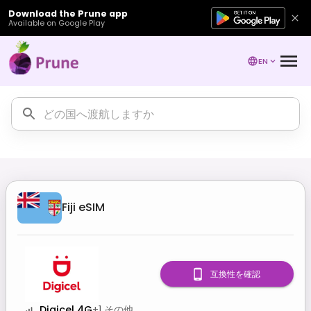
Download the Prune app
Available on Google Play
EN
Fiji
eSIM
互換性を確認
Digicel 4G
+
1
その他