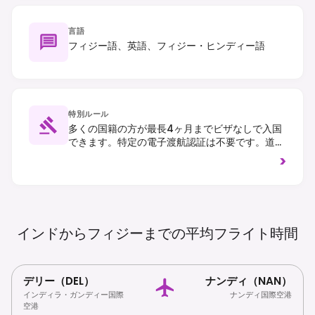
言語
フィジー語、英語、フィジー・ヒンディー語
特別ルール
多くの国籍の方が最長4ヶ月までビザなしで入国
できます。特定の電子渡航認証は不要です。道路
は左側通行です。持ち込み品には厳格な検疫規則
>
が適用されます。
インドからフィジーまでの平均フライト時間
デリー（DEL）
ナンディ（NAN）
インディラ・ガンディー国際
ナンディ国際空港
空港