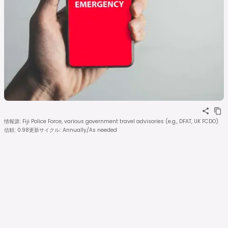
情報源
:
Fiji Police Force, various government travel advisories (e.g., DFAT, UK FCDO)
信頼
:
0.98
更新サイクル
:
Annually/As needed