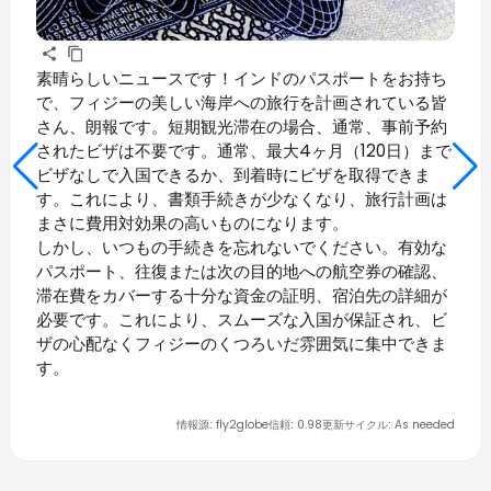
素晴らしいニュースです！インドのパスポートをお持ち
で、フィジーの美しい海岸への旅行を計画されている皆
さん、朗報です。短期観光滞在の場合、通常、事前予約
されたビザは不要です。通常、最大4ヶ月（120日）まで
ビザなしで入国できるか、到着時にビザを取得できま
す。これにより、書類手続きが少なくなり、旅行計画は
まさに費用対効果の高いものになります。
しかし、いつもの手続きを忘れないでください。有効な
パスポート、往復または次の目的地への航空券の確認、
滞在費をカバーする十分な資金の証明、宿泊先の詳細が
必要です。これにより、スムーズな入国が保証され、ビ
ザの心配なくフィジーのくつろいだ雰囲気に集中できま
す。
情報源
:
fly2globe
信頼
:
0.98
更新サイクル
:
As needed