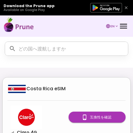
Download the Prune app
Available on Google Play
EN
Costa Rica
eSIM
互換性を確認
Claro 4G