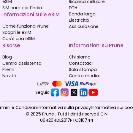
eSIM
Ricarica cellulare
SIM card per l'India
DTH
Informazioni sulle eSIM
Banda larga
Elettricità
Come funziona Prune
Assicurazione
Scopri le eSIM
Cos'è una eSIM
Risorse
Informazioni su Prune
Blog
Chi siamo
Centro assistenza
Contattaci
Premi
Sala stampa
Novità
Centro media
Seguici
rmini e Condizioni
Informativa sulla privacy
Informativa sui coo
© 2025 Prune . Tutti i diritti riservati CIN
U64204DL2017PTC310744