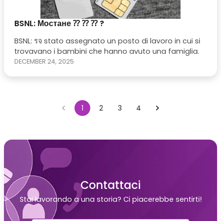
BSNL: Мостане ⁇ ⁇ ⁇ ?
BSNL: รจ stato assegnato un posto di lavoro in cui si
trovavano i bambini che hanno avuto una famiglia.
DECEMBER 24, 2025
1
2
3
4
Contattaci
Stai lavorando a una storia? Ci piacerebbe sentirti!