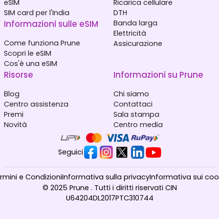
eSIM
Ricarica cellulare
SIM card per l'India
DTH
Informazioni sulle eSIM
Banda larga
Elettricità
Come funziona Prune
Assicurazione
Scopri le eSIM
Cos'è una eSIM
Risorse
Informazioni su Prune
Blog
Chi siamo
Centro assistenza
Contattaci
Premi
Sala stampa
Novità
Centro media
Seguici
rmini e Condizioni
Informativa sulla privacy
Informativa sui coo
© 2025 Prune . Tutti i diritti riservati CIN
U64204DL2017PTC310744