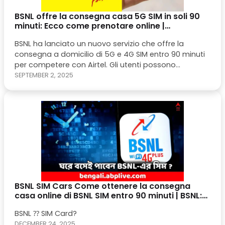
BSNL offre la consegna casa 5G SIM in soli 90
minuti: Ecco come prenotare online |
Technology News – India TV
BSNL ha lanciato un nuovo servizio che offre la
consegna a domicilio di 5G e 4G SIM entro 90 minuti
per competere con Airtel. Gli utenti possono
facilmente prenotare una BSNL SIM online tramite
SEPTEMBER 2, 2025
prune.co.in selezionando BSNL come operatore,
compilando i loro dettagli e inviando il proprio
indirizzo.
BSNL SIM Cars Come ottenere la consegna
casa online di BSNL SIM entro 90 minuti | BSNL:
⁇ DUE POPOLAZIONE DI SICUREZZA ⁇
BSNL ⁇ SIM Card?
PERSONALIZZAZIONI ⁇ ⁇ ⁇ ⁇ ⁇ ⁇ ⁇ DATI
BAMBINI ?
DECEMBER 24, 2025