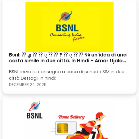
per essere pronti entro ottobre quest'anno.
Bsnl: ⁇ ي ⁇ ⁇ ् ⁇ ⁇ ? ⁇ ् ⁇ ⁇ รจ un'idea di una
carta simile in due città. In Hindi - Amar Ujala
Hindi News
BSNL inizia la consegna a casa di schede SIM in due
città Dettagli in hindi:
DECEMBER 24, 2025