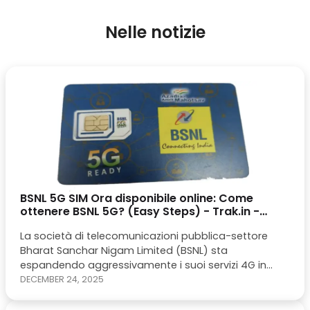
Nelle notizie
BSNL 5G SIM Ora disponibile online: Come
ottenere BSNL 5G? (Easy Steps) - Trak.in -
Indian Business of Tech, Mobile & Startups
La società di telecomunicazioni pubblica-settore
Bharat Sanchar Nigam Limited (BSNL) sta
espandendo aggressivamente i suoi servizi 4G in
tutta l'India. Il ministro dell'Unione Jyotiraditya Scindia
DECEMBER 24, 2025
ha recentemente confermato che 100000 torri 4G
saranno operative entro il 2025 marzo, con 80.000