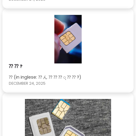
⁇ ⁇ ?
⁇ (in inglese: ⁇ ん ⁇ ⁇ ⁇ ् ⁇ ⁇ ?)
DECEMBER 24, 2025