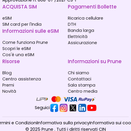
Approvazione n. 808-07 /2021-CS-I
ACQUISTA SIM
Pagamenti Bollette
eSIM
Ricarica cellulare
SIM card per l'India
DTH
Informazioni sulle eSIM
Banda larga
Elettricità
Come funziona Prune
Assicurazione
Scopri le eSIM
Cos'è una eSIM
Risorse
Informazioni su Prune
Blog
Chi siamo
Centro assistenza
Contattaci
Premi
Sala stampa
Novità
Centro media
Seguici
rmini e Condizioni
Informativa sulla privacy
Informativa sui coo
© 2025 Prune . Tutti i diritti riservati CIN