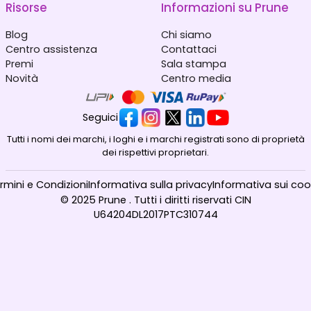
Risorse
Informazioni su Prune
Blog
Chi siamo
Centro assistenza
Contattaci
Premi
Sala stampa
Novità
Centro media
Seguici
Tutti i nomi dei marchi, i loghi e i marchi registrati sono di proprietà
dei rispettivi proprietari.
rmini e Condizioni
Informativa sulla privacy
Informativa sui coo
© 2025 Prune . Tutti i diritti riservati CIN
U64204DL2017PTC310744