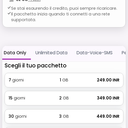
Se stai esaurendo il credito, puoi sempre ricaricare.
Il pacchetto inizia quando ti connetti a una rete
supportata.
Data Only
Unlimited Data
Data-Voice-SMS
Pe
Scegli il tuo pacchetto
7
giorni
1
GB
₹ 249.00 INR
15
giorni
2
GB
₹ 349.00 INR
30
giorni
3
GB
₹ 449.00 INR