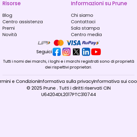
Risorse
Informazioni su Prune
Blog
Chi siamo
Centro assistenza
Contattaci
Premi
Sala stampa
Novità
Centro media
Seguici
Tutti i nomi dei marchi, i loghi e i marchi registrati sono di proprietà
dei rispettivi proprietari.
rmini e Condizioni
Informativa sulla privacy
Informativa sui coo
© 2025 Prune . Tutti i diritti riservati CIN
U64204DL2017PTC310744