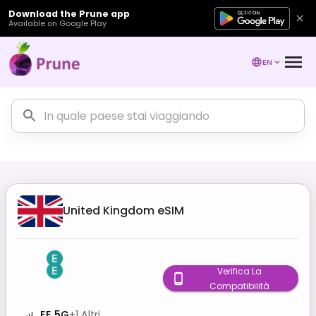
Download the Prune app
Available on Google Play
EN
United Kingdom
eSIM
Verifica La
Compatibilità
EE 5G
+
1
Altri