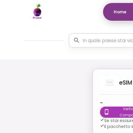
Home
eSIM
-
Verifi
Compat
Se stai esaur
Il pacchetto 