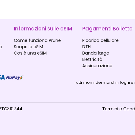
Informazioni sulle eSIM
Pagamenti Bollette
Come funziona Prune
Ricarica cellulare
a
Scopri le eSIM
DTH
Cos'è una eSIM
Banda larga
Elettricità
Assicurazione
Tutti i nomi dei marchi, i loghi e
17PTC310744
Termini e Condi