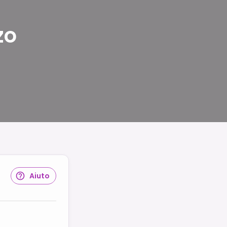
zo
Aiuto