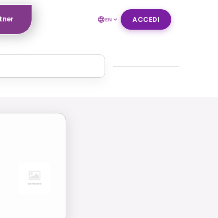
tner
ACCEDI
EN