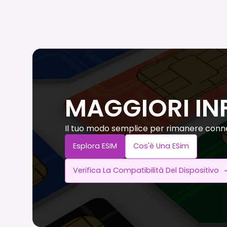
MAGGIORI IN
Il tuo modo semplice per rimanere conne
Esplora ESIM
Cos'è Una ESim
Verifica La Compatibilità Del Dispositivo