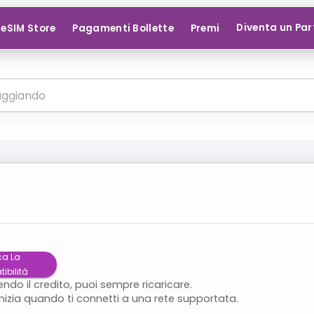
Diventa un Par
eSIM Store
Pagamenti Bollette
Premi
ca La
ibilità
endo il credito, puoi sempre ricaricare.
inizia quando ti connetti a una rete supportata.