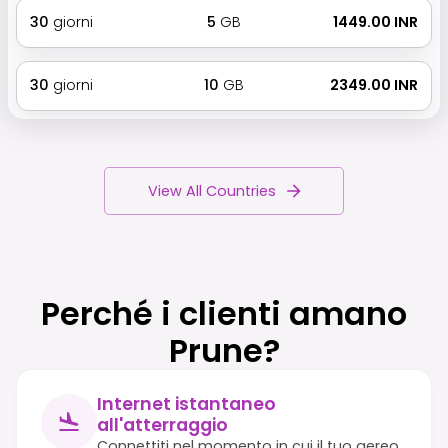
30
giorni
5
GB
₹ 1449.00 INR
30
giorni
10
GB
₹ 2349.00 INR
View All Countries
Perché i clienti amano
Prune?
Internet istantaneo
all'atterraggio
Connettiti nel momento in cui il tuo aereo