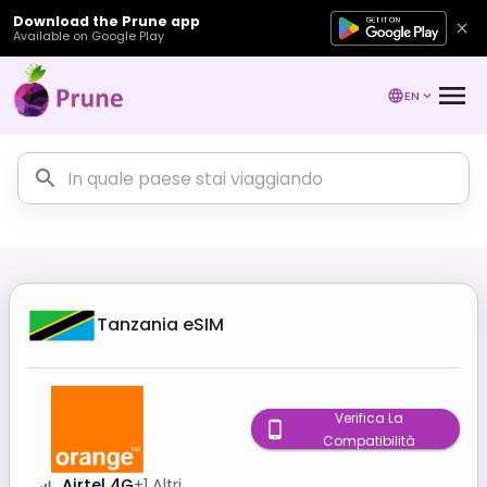
Download the Prune app
Available on Google Play
EN
Tanzania
eSIM
Verifica La
Compatibilità
Airtel 4G
+
1
Altri