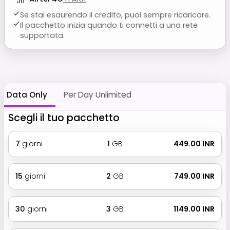
Se stai esaurendo il credito, puoi sempre ricaricare.
Il pacchetto inizia quando ti connetti a una rete
supportata.
Data Only
Per Day Unlimited
Scegli il tuo pacchetto
7
giorni
1
GB
₹ 449.00 INR
15
giorni
2
GB
₹ 749.00 INR
30
giorni
3
GB
₹ 1149.00 INR