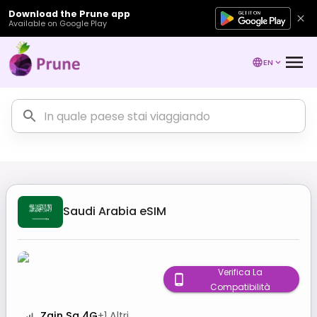
Download the Prune app
Available on Google Play
EN
Saudi Arabia
eSIM
Verifica La
Compatibilità
Zain Sa 4G
+
1
Altri