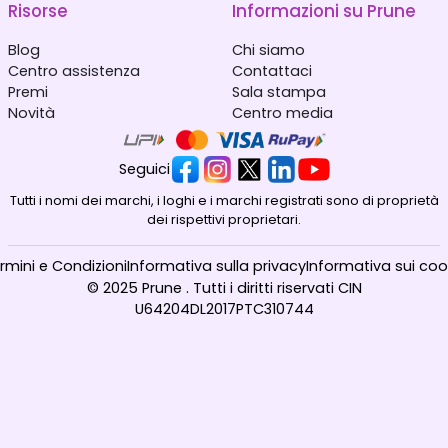
Risorse
Informazioni su Prune
Blog
Chi siamo
Centro assistenza
Contattaci
Premi
Sala stampa
Novità
Centro media
Seguici
Tutti i nomi dei marchi, i loghi e i marchi registrati sono di proprietà
dei rispettivi proprietari.
rmini e Condizioni
Informativa sulla privacy
Informativa sui coo
© 2025 Prune . Tutti i diritti riservati CIN
U64204DL2017PTC310744