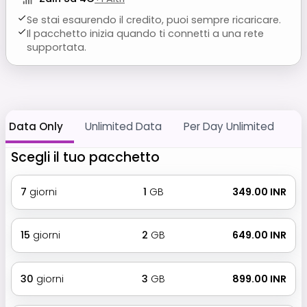
Se stai esaurendo il credito, puoi sempre ricaricare.
Il pacchetto inizia quando ti connetti a una rete
supportata.
Data Only
Unlimited Data
Per Day Unlimited
Scegli il tuo pacchetto
7
giorni
1
GB
₹ 349.00 INR
15
giorni
2
GB
₹ 649.00 INR
30
giorni
3
GB
₹ 899.00 INR