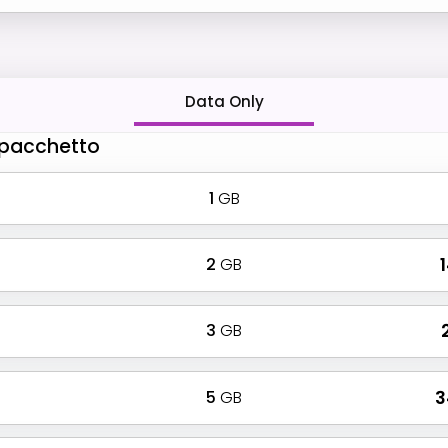
Data Only
o pacchetto
1
GB
2
GB
₹
3
GB
₹
5
GB
₹ 