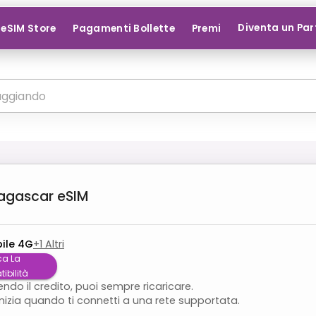
Diventa un Par
eSIM Store
Pagamenti Bollette
Premi
agascar
eSIM
ile 4G
+
1
Altri
ca La
ibilità
endo il credito, puoi sempre ricaricare.
inizia quando ti connetti a una rete supportata.