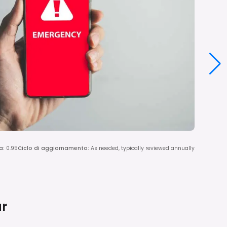
ia
:
0.95
Ciclo di aggiornamento
:
As needed, typically reviewed annually
r