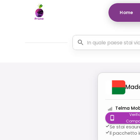
Home
Mad
Telma Mob
Verifi
Compat
Se stai esaur
Il pacchetto 