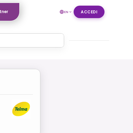
tner
ACCEDI
EN