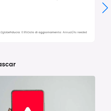
ly2globe
Fiducia
:
0.95
Ciclo di aggiornamento
:
Annual/As needed
scar