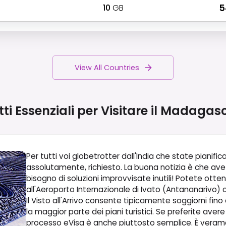
10
GB
₹ 
View All Countries
tti Essenziali per Visitare il
Madagasc
Per tutti voi globetrotter dall'India che state pianifi
assolutamente, richiesto. La buona notizia è che avet
bisogno di soluzioni improvvisate inutili! Potete otte
all'Aeroporto Internazionale di Ivato (Antananarivo) o
Il Visto all'Arrivo consente tipicamente soggiorni fino 
la maggior parte dei piani turistici. Se preferite avere
processo eVisa è anche piuttosto semplice. È verame