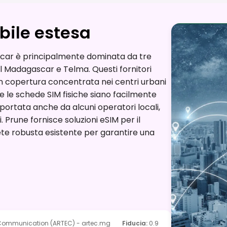
bile estesa
scar è principalmente dominata da tre
l Madagascar e Telma. Questi fornitori
on copertura concentrata nei centri urbani
ne le schede SIM fisiche siano facilmente
upportata anche da alcuni operatori locali,
. Prune fornisce soluzioni eSIM per il
rete robusta esistente per garantire una
e Communication (ARTEC) - artec.mg
Fiducia
:
0.9