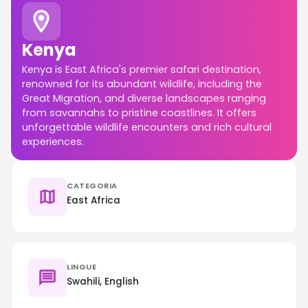
Kenya
Kenya is East Africa's premier safari destination,
renowned for its abundant wildlife, including the
Great Migration, and diverse landscapes ranging
from savannahs to pristine coastlines. It offers
unforgettable wildlife encounters and rich cultural
experiences.
CATEGORIA
East Africa
LINGUE
Swahili, English