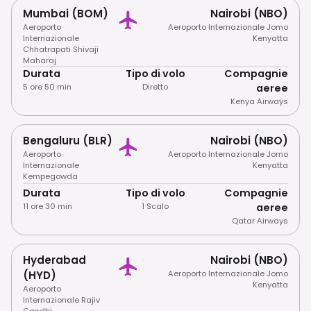
Mumbai (BOM)
Nairobi (NBO)
Aeroporto
Aeroporto Internazionale Jomo
Internazionale
Kenyatta
Chhatrapati Shivaji
Maharaj
Durata
Tipo di volo
Compagnie
5 ore 50 min
Diretto
aeree
Kenya Airways
Bengaluru (BLR)
Nairobi (NBO)
Aeroporto
Aeroporto Internazionale Jomo
Internazionale
Kenyatta
Kempegowda
Durata
Tipo di volo
Compagnie
11 ore 30 min
1 Scalo
aeree
Qatar Airways
Hyderabad
Nairobi (NBO)
(HYD)
Aeroporto Internazionale Jomo
Kenyatta
Aeroporto
Internazionale Rajiv
Gandhi