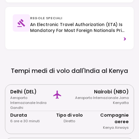
REGOLE SPECIALI
An Electronic Travel Authorization (eTA) Is
Mandatory For Most Foreign Nationals Prior
To Arrival. Traffic Drives On The Left.
>
Respect Local Customs And Dress
Modestly, Especially Outside Major Cities.
Tempi medi di volo dall'India al
Kenya
Delhi (DEL)
Nairobi (NBO)
Aeroporto
Aeroporto Internazionale Jomo
Internazionale Indira
Kenyatta
Gandhi
Durata
Tipo di volo
Compagnie
6 ore e 30 minuti
Diretto
aeree
Kenya Airways