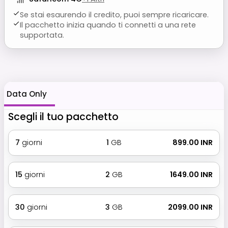
Se stai esaurendo il credito, puoi sempre ricaricare.
Il pacchetto inizia quando ti connetti a una rete
supportata.
Data Only
Scegli il tuo pacchetto
7
giorni
1
GB
₹ 899.00 INR
15
giorni
2
GB
₹ 1649.00 INR
30
giorni
3
GB
₹ 2099.00 INR