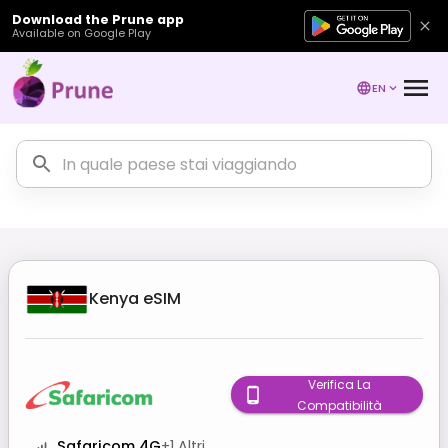
Download the Prune app
Available on Google Play
EN
Kenya
eSIM
Verifica La
Compatibilità
Safaricom 4G
+
1
Altri