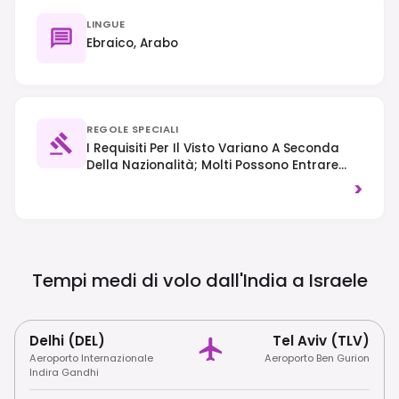
LINGUE
Ebraico, Arabo
REGOLE SPECIALI
I Requisiti Per Il Visto Variano A Seconda
Della Nazionalità; Molti Possono Entrare
Senza Visto Per Soggiorni Brevi, Ma Un ETA-
>
IL (Electronic Travel Authorization) Sarà
Presto Obbligatorio Per I Visitatori Esenti Da
Visto. Aspettatevi Controlli Di Sicurezza
Rafforzati, Soprattutto Ai Confini E Negli
Aeroporti, E Vestitevi In Modo Modesto
Tempi medi di volo dall'India a
Israele
Quando Visitate I Siti Religiosi.
Delhi (DEL)
Tel Aviv (TLV)
Aeroporto Internazionale
Aeroporto Ben Gurion
Indira Gandhi