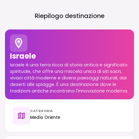
Riepilogo destinazione
Israele
Israele è una terra ricca di storia antica e significato
spirituale, che offre una miscela unica di siti sacri,
vivaci città moderne e diversi paesaggi naturali, dai
deserti alle spiagge. È una destinazione dove le
tradizioni antiche incontrano l'innovazione moderna.
CATEGORIA
Medio Oriente