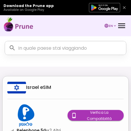
Download the Prune app
Available on Google Play
EN
Israel
eSIM
Verifica La
Compatibilità
Pelephone 5G
+
2
Altri