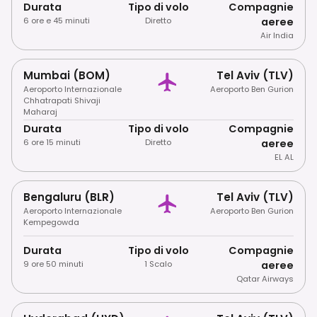
Durata
Tipo di volo
Compagnie
6 ore e 45 minuti
Diretto
aeree
Air India
Mumbai (BOM)
Tel Aviv (TLV)
Aeroporto Internazionale
Aeroporto Ben Gurion
Chhatrapati Shivaji
Maharaj
Durata
Tipo di volo
Compagnie
6 ore 15 minuti
Diretto
aeree
EL AL
Bengaluru (BLR)
Tel Aviv (TLV)
Aeroporto Internazionale
Aeroporto Ben Gurion
Kempegowda
Durata
Tipo di volo
Compagnie
9 ore 50 minuti
1 Scalo
aeree
Qatar Airways