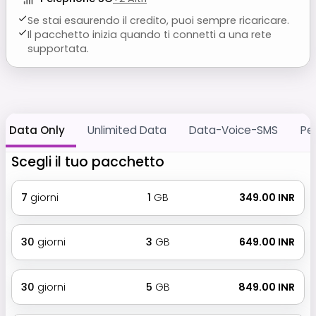
Se stai esaurendo il credito, puoi sempre ricaricare.
Il pacchetto inizia quando ti connetti a una rete
supportata.
Data Only
Unlimited Data
Data-Voice-SMS
Pe
Scegli il tuo pacchetto
7
giorni
1
GB
₹ 349.00 INR
30
giorni
3
GB
₹ 649.00 INR
30
giorni
5
GB
₹ 849.00 INR