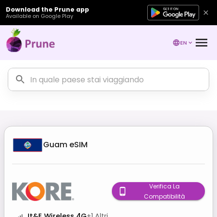
Download the Prune app
Available on Google Play
EN
Guam
eSIM
Verifica La
Compatibilità
It&E Wireless 4G
+
1
Altri