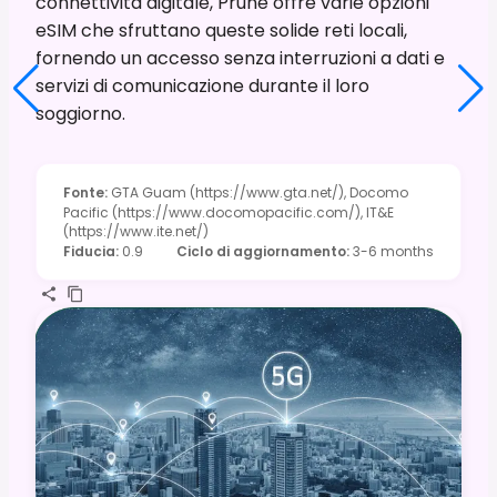
connettività digitale, Prune offre varie opzioni
eSIM che sfruttano queste solide reti locali,
fornendo un accesso senza interruzioni a dati e
servizi di comunicazione durante il loro
soggiorno.
Fonte
:
GTA Guam (https://www.gta.net/), Docomo
Pacific (https://www.docomopacific.com/), IT&E
(https://www.ite.net/)
Fiducia
:
0.9
Ciclo di aggiornamento
:
3-6 months