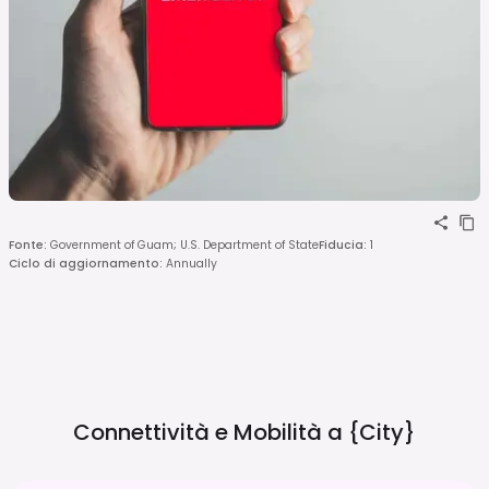
Fonte
:
Government of Guam; U.S. Department of State
Fiducia
:
1
Ciclo di aggiornamento
:
Annually
Connettività e Mobilità a
{city}