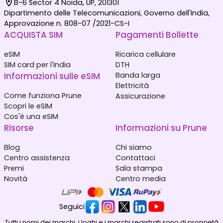
B-6 Sector 4 Noida, UP, 201301
Dipartimento delle Telecomunicazioni, Governo dell'India,
Approvazione n. 808-07 /2021-CS-I
ACQUISTA SIM
Pagamenti Bollette
eSIM
Ricarica cellulare
SIM card per l'India
DTH
Informazioni sulle eSIM
Banda larga
Elettricità
Come funziona Prune
Assicurazione
Scopri le eSIM
Cos'è una eSIM
Risorse
Informazioni su Prune
Blog
Chi siamo
Centro assistenza
Contattaci
Premi
Sala stampa
Novità
Centro media
Seguici
Tutti i nomi dei marchi, i loghi e i marchi registrati sono di proprietà