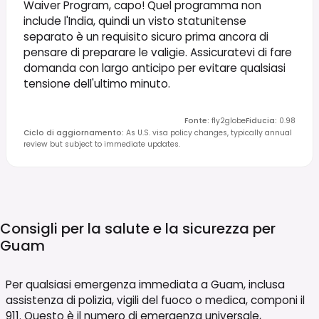
Waiver Program, capo! Quel programma non
include l'India, quindi un visto statunitense
separato è un requisito sicuro prima ancora di
pensare di preparare le valigie. Assicuratevi di fare
domanda con largo anticipo per evitare qualsiasi
tensione dell'ultimo minuto.
Fonte
:
fly2globe
Fiducia
:
0.98
Ciclo di aggiornamento
:
As U.S. visa policy changes, typically annual
review but subject to immediate updates.
Consigli per la salute e la sicurezza per
Guam
Per qualsiasi emergenza immediata a Guam, inclusa
assistenza di polizia, vigili del fuoco o medica, componi il
911. Questo è il numero di emergenza universale,