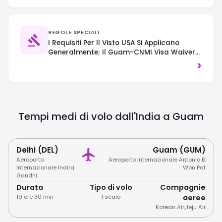
REGOLE SPECIALI
I Requisiti Per Il Visto USA Si Applicano
Generalmente; Il Guam-CNMI Visa Waiver
Program Consente L'ingresso Senza Visto Ai
>
Cittadini Di Paesi Specifici (ad Es. Giappone,
Corea Del Sud). Si Osserva La Circolazione
A Destra E I Visitatori Dovrebbero Prestare
Attenzione Alla Vita Marina E Alle Barriere
Coralline.
Tempi medi di volo dall'India a
Guam
Delhi (DEL)
Guam (GUM)
Aeroporto
Aeroporto Internazionale Antonio B.
Internazionale Indira
Won Pat
Gandhi
Durata
Tipo di volo
Compagnie
19 ore 30 min
1 scalo
aeree
Korean Air
,
Jeju Air