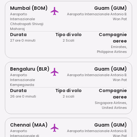
Mumbai (BOM)
Guam (GUM)
Aeroporto
Aeroporto Internazionale Antonio B.
Internazionale
Won Pat
Chhatrapati Shivaji
Maharaj
Durata
Tipo di volo
Compagnie
27 ore 0 minuti
2 Scali
aeree
Emirates
,
Philippine Airlines
Bengaluru (BLR)
Guam (GUM)
Aeroporto
Aeroporto Internazionale Antonio B.
Internazionale
Won Pat
Kempegowda
Durata
Tipo di volo
Compagnie
26 ore 0 minuti
2 scali
aeree
Singapore Airlines
,
United Airlines
Chennai (MAA)
Guam (GUM)
Aeroporto
Aeroporto Internazionale Antonio B.
Internazionale di
Won Pat