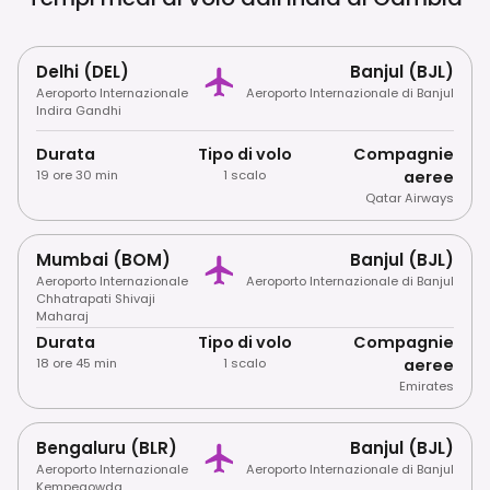
Delhi (DEL)
Banjul (BJL)
Aeroporto Internazionale
Aeroporto Internazionale di Banjul
Indira Gandhi
Durata
Tipo di volo
Compagnie
19 ore 30 min
1 scalo
aeree
Qatar Airways
Mumbai (BOM)
Banjul (BJL)
Aeroporto Internazionale
Aeroporto Internazionale di Banjul
Chhatrapati Shivaji
Maharaj
Durata
Tipo di volo
Compagnie
18 ore 45 min
1 scalo
aeree
Emirates
Bengaluru (BLR)
Banjul (BJL)
Aeroporto Internazionale
Aeroporto Internazionale di Banjul
Kempegowda