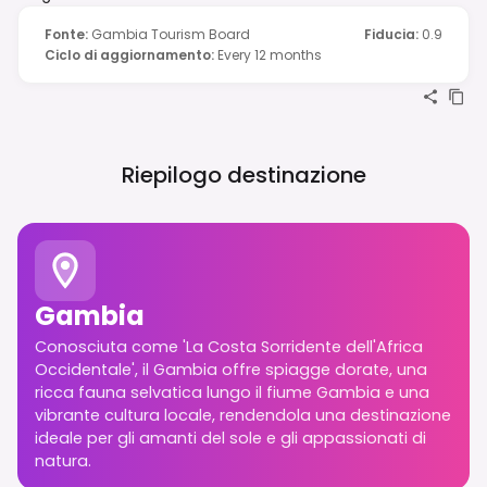
Fonte
:
Gambia Tourism Board
Fiducia
:
0.9
Ciclo di aggiornamento
:
Every 12 months
Riepilogo destinazione
Gambia
Conosciuta come 'La Costa Sorridente dell'Africa
Occidentale', il Gambia offre spiagge dorate, una
ricca fauna selvatica lungo il fiume Gambia e una
vibrante cultura locale, rendendola una destinazione
ideale per gli amanti del sole e gli appassionati di
natura.