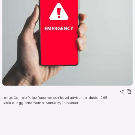
Fonte
:
Gambia Police Force, various travel advisories
Fiducia
:
0.95
Ciclo di aggiornamento
:
Annually/As needed