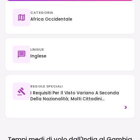
CATEGORIA
Africa Occidentale
LINGUE
Inglese
REGOLE SPECIALI
I Requisiti Per Il Visto Variano A Seconda
Della Nazionalità; Molti Cittadini
Occidentali Ed ECOWAS Possono Entrare
>
Senza Visto Per Un Massimo Di 90 Giorni.
Traffico A Destra. Chiedere Sempre Il
Permesso Prima Di Fotografare La Gente
Del Posto.
Tempi medi di volo dall'India al
Gambia