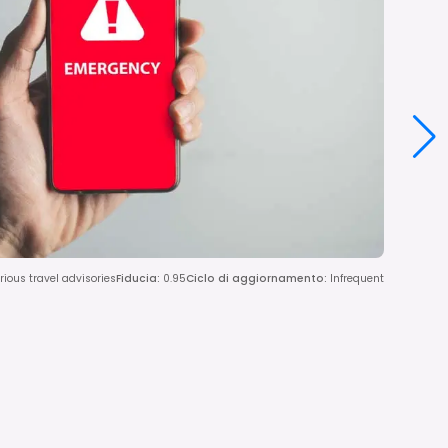
ious travel advisories
Fiducia
:
0.95
Ciclo di aggiornamento
:
Infrequent