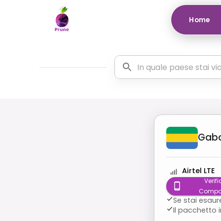
Home
Gab
Airtel LTE
Verifi
Compat
Se stai esaur
Il pacchetto 