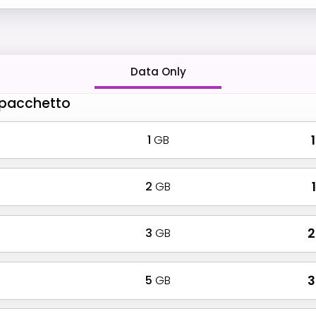
Data Only
o pacchetto
1
GB
₹
2
GB
₹
3
GB
₹
5
GB
₹