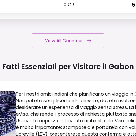
10
GB
₹ 
View All Countries
Fatti Essenziali per Visitare il
Gabon
Per i nostri amici indiani che pianificano un viaggio 
Non potete semplicemente arrivare; dovete risolvere
desiderate un'esperienza di viaggio senza stress. La b
eVisa, che rende il processo di richiesta piuttosto sne
Una volta approvata la vostra richiesta di eVisa on
è molto importante: stampatela e portatela con voi. Al
Libreville (LBV), presenterete questa conferma e otte