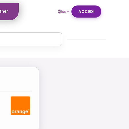
tner
ACCEDI
EN