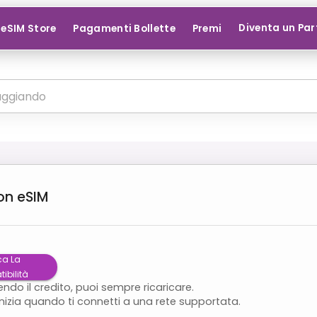
Diventa un Par
eSIM Store
Pagamenti Bollette
Premi
on
eSIM
ca La
ibilità
endo il credito, puoi sempre ricaricare.
inizia quando ti connetti a una rete supportata.