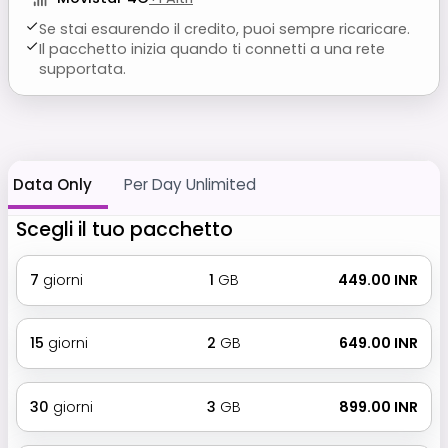
Se stai esaurendo il credito, puoi sempre ricaricare.
Il pacchetto inizia quando ti connetti a una rete
supportata.
Data Only
Per Day Unlimited
Scegli il tuo pacchetto
7
giorni
1
GB
₹ 449.00 INR
15
giorni
2
GB
₹ 649.00 INR
30
giorni
3
GB
₹ 899.00 INR