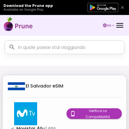
Download the Prune app
Available on Google Play
EN
El Salvador
eSIM
Verifica La
Compatibilità
Movistar 4G
+
1
Altri