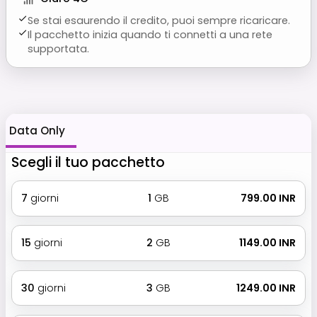
Se stai esaurendo il credito, puoi sempre ricaricare.
Il pacchetto inizia quando ti connetti a una rete
supportata.
Data Only
Scegli il tuo pacchetto
7
giorni
1
GB
₹ 799.00 INR
15
giorni
2
GB
₹ 1149.00 INR
30
giorni
3
GB
₹ 1249.00 INR