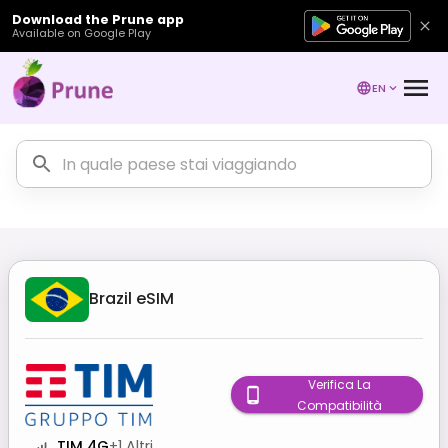
Download the Prune app
Available on Google Play
EN
Brazil
eSIM
Verifica La
Compatibilità
TIM 4G
+
1
Altri