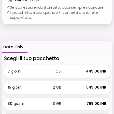
Se stai esaurendo il credito, puoi sempre ricaricare.
Il pacchetto inizia quando ti connetti a una rete
supportata.
Data Only
Scegli il tuo pacchetto
7
giorni
1
GB
₹ 449.00 INR
15
giorni
2
GB
₹ 549.00 INR
30
giorni
3
GB
₹ 799.00 INR