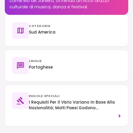
come Rio de Janeiro, offrendo un ricco arazzo
culturale di musica, danza e festival.
CATEGORIA
Sud America
LINGUE
Portoghese
REGOLE SPECIALI
I Requisiti Per Il Visto Variano In Base Alla
Nazionalità; Molti Paesi Godono
Dell'ingresso Esente Da Visto Per Soggiorni
>
Brevi, Mentre Altri Potrebbero Richiedere Un
Visto Elettronico O Tradizionale. Il Traffico
Si Guida Sul Lato Destro Della Strada.