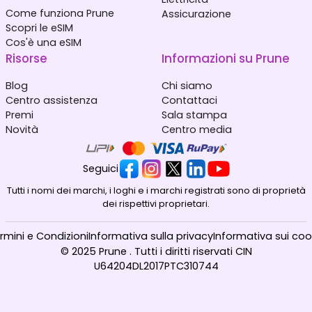
Come funziona Prune
Assicurazione
Scopri le eSIM
Cos'è una eSIM
Risorse
Informazioni su Prune
Blog
Chi siamo
Centro assistenza
Contattaci
Premi
Sala stampa
Novità
Centro media
Seguici
Tutti i nomi dei marchi, i loghi e i marchi registrati sono di proprietà
dei rispettivi proprietari.
rmini e Condizioni
Informativa sulla privacy
Informativa sui coo
© 2025 Prune . Tutti i diritti riservati CIN
U64204DL2017PTC310744