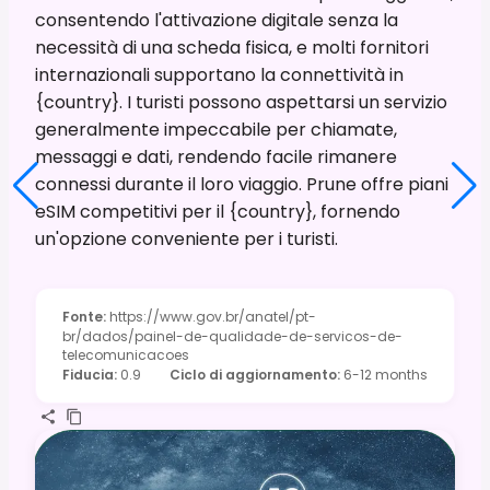
consentendo l'attivazione digitale senza la
necessità di una scheda fisica, e molti fornitori
internazionali supportano la connettività in
{country}. I turisti possono aspettarsi un servizio
generalmente impeccabile per chiamate,
messaggi e dati, rendendo facile rimanere
connessi durante il loro viaggio. Prune offre piani
eSIM competitivi per il {country}, fornendo
un'opzione conveniente per i turisti.
Fonte
:
https://www.gov.br/anatel/pt-
br/dados/painel-de-qualidade-de-servicos-de-
telecomunicacoes
Fiducia
:
0.9
Ciclo di aggiornamento
:
6-12 months